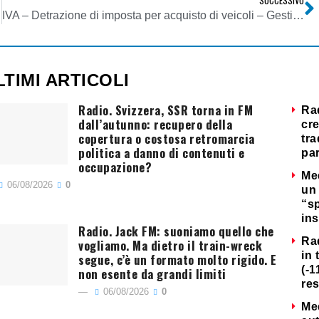
SUCCESSIVO
IVA – Detrazione di imposta per acquisto di veicoli – Gestione del contenzioso pendente
LTIMI ARTICOLI
Radio. Svizzera, SSR torna in FM
Ra
dall’autunno: recupero della
cre
copertura o costosa retromarcia
tra
politica a danno di contenuti e
par
occupazione?
Me
06/08/2026
0
un 
“s
ins
Radio. Jack FM: suoniamo quello che
Ra
vogliamo. Ma dietro il train-wreck
in 
segue, c’è un formato molto rigido. E
(-1
non esente da grandi limiti
re
06/08/2026
0
Me