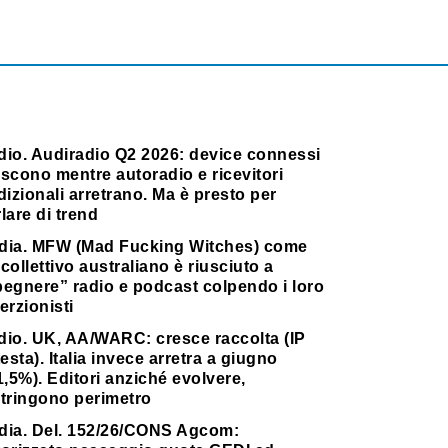
dio. Audiradio Q2 2026: device connessi
scono mentre autoradio e ricevitori
dizionali arretrano. Ma è presto per
lare di trend
dia. MFW (Mad Fucking Witches) come
collettivo australiano è riusciuto a
pegnere” radio e podcast colpendo i loro
erzionisti
dio. UK, AA/WARC: cresce raccolta (IP
testa). Italia invece arretra a giugno
1,5%). Editori anziché evolvere,
stringono perimetro
dia. Del. 152/26/CONS Agcom: