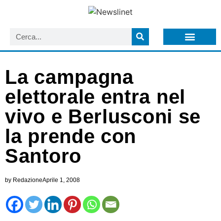
LISTA NEWSLETTER E CIRCOLARI SIT
ARCHIVIO S.I.T.
La campagna
elettorale entra nel
vivo e Berlusconi se
la prende con
Santoro
by
Redazione
Aprile 1, 2008