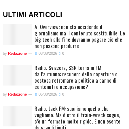
ULTIMI ARTICOLI
AI Overview: non sta uccidendo il
giornalismo ma il contenuto sostituibile. Le
big tech alla fine dovranno pagare ciò che
non possono produrre
by
Redazione
08/08/2026
0
Radio. Svizzera, SSR torna in FM
dall’autunno: recupero della copertura o
costosa retromarcia politica a danno di
contenuti e occupazione?
by
Redazione
06/08/2026
0
Radio. Jack FM: suoniamo quello che
vogliamo. Ma dietro il train-wreck segue,
c’è un formato molto rigido. E non esente
da grandi limiti