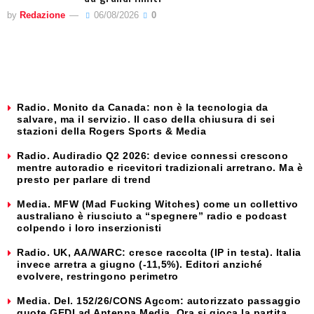
by
Redazione
06/08/2026
0
Radio. Monito da Canada: non è la tecnologia da
salvare, ma il servizio. Il caso della chiusura di sei
stazioni della Rogers Sports & Media
Radio. Audiradio Q2 2026: device connessi crescono
mentre autoradio e ricevitori tradizionali arretrano. Ma è
presto per parlare di trend
Media. MFW (Mad Fucking Witches) come un collettivo
australiano è riusciuto a “spegnere” radio e podcast
colpendo i loro inserzionisti
Radio. UK, AA/WARC: cresce raccolta (IP in testa). Italia
invece arretra a giugno (-11,5%). Editori anziché
evolvere, restringono perimetro
Media. Del. 152/26/CONS Agcom: autorizzato passaggio
quote GEDI ad Antenna Media. Ora si gioca la partita