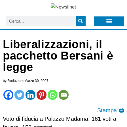
LISTA NEWSLETTER E CIRCOLARI SIT
ARCHIVIO S.I.T.
Liberalizzazioni, il
pacchetto Bersani è
legge
by
Redazione
Marzo 30, 2007
Stampa 🖨
Voto di fiducia a Palazzo Madama: 161 voti a