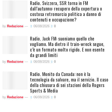
Radio. Svizzera, SSR torna in FM
dall’autunno: recupero della copertura o
costosa retromarcia politica a danno di
contenuti e occupazione?
by
Redazione
06/08/2026
0
Radio. Jack FM: suoniamo quello che
vogliamo. Ma dietro il train-wreck segue,
c’è un formato molto rigido. E non esente
da grandi limiti
by
Redazione
06/08/2026
0
Radio. Monito da Canada: non è la
tecnologia da salvare, ma il servizio. Il caso
della chiusura di sei stazioni della Rogers
Sports & Media
by
Redazione
06/08/2026
0