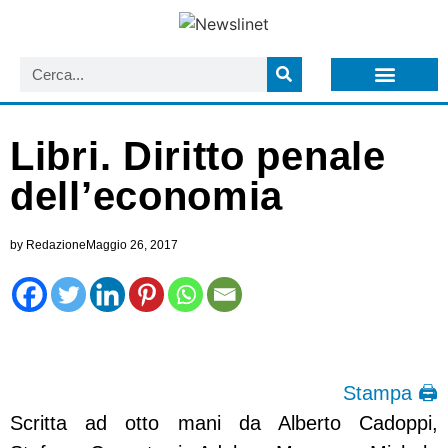
LISTA NEWSLETTER E CIRCOLARI SIT
ARCHIVIO S.I.T.
Libri. Diritto penale
dell’economia
by
Redazione
Maggio 26, 2017
Stampa 🖨
Scritta ad otto mani da Alberto Cadoppi,