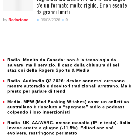
c’è un formato molto rigido. E non esente
da grandi limiti
by
Redazione
06/08/2026
0
Radio. Monito da Canada: non è la tecnologia da
salvare, ma il servizio. Il caso della chiusura di sei
stazioni della Rogers Sports & Media
Radio. Audiradio Q2 2026: device connessi crescono
mentre autoradio e ricevitori tradizionali arretrano. Ma è
presto per parlare di trend
Media. MFW (Mad Fucking Witches) come un collettivo
australiano è riusciuto a “spegnere” radio e podcast
colpendo i loro inserzionisti
Radio. UK, AA/WARC: cresce raccolta (IP in testa). Italia
invece arretra a giugno (-11,5%). Editori anziché
evolvere, restringono perimetro