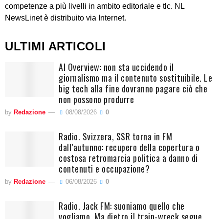
competenze a più livelli in ambito editoriale e tlc. NL
NewsLinet è distribuito via Internet.
ULTIMI ARTICOLI
AI Overview: non sta uccidendo il
giornalismo ma il contenuto sostituibile. Le
big tech alla fine dovranno pagare ciò che
non possono produrre
by
Redazione
08/08/2026
0
Radio. Svizzera, SSR torna in FM
dall’autunno: recupero della copertura o
costosa retromarcia politica a danno di
contenuti e occupazione?
by
Redazione
06/08/2026
0
Radio. Jack FM: suoniamo quello che
vogliamo. Ma dietro il train-wreck segue,