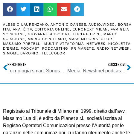
ALESSIO LAURENZANO
,
ANTONIO DANESE
,
AUDIO/VIDEO
,
BORSA
ITALIANA
,
È TV
,
EDITORIA ONLINE
,
EURONEXT MILAN
,
FAMIGLIA
SCISCIONE
,
GIOVANNI SCISCIONE
,
LUCIA PIERINI
,
MARCO
SCISCIONE
,
MARIO CEPOLLARO
,
MASSIMO CRISTOFORI
,
MASSIMO PRETELLI
,
MULTIPIATTAFORMA
,
NETWEEK
,
NICOLETTA
D’ERME
,
PODCAST
,
PODCASTING
,
PRIMARETE
,
RADIO NETWEEK
,
SIMOME BARONIO
,
TELECOLOR
PRECEDENTE
SUCCESSIVO
Tecnologia smart. Sonos vs Google: ha copiato ns tecnologia per smart speaker. Giudice: spese che avrebbero potuto essere destinate a scuole
Media. Newslinet podcast puntata del 17/05/2023: ascolta le notizie della settimana di NL
Registrato al Tribunale di Milano nel 1999, diretto dall’avv.
Massimo Lualdi, è edito da Planet s.r.l., società iscritta al
Registro Operatori Comunicazioni presso l’Autorità per le
garanzie nelle comunicazioni, cui fanno riferimento anche le