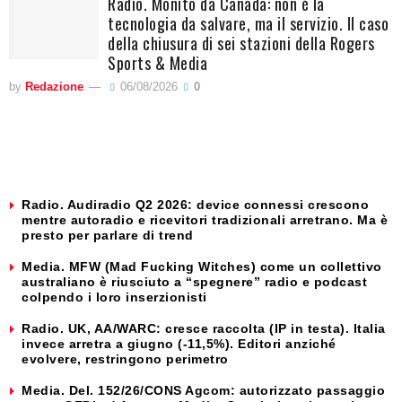
Radio. Monito da Canada: non è la
tecnologia da salvare, ma il servizio. Il caso
della chiusura di sei stazioni della Rogers
Sports & Media
by
Redazione
06/08/2026
0
Radio. Audiradio Q2 2026: device connessi crescono
mentre autoradio e ricevitori tradizionali arretrano. Ma è
presto per parlare di trend
Media. MFW (Mad Fucking Witches) come un collettivo
australiano è riusciuto a “spegnere” radio e podcast
colpendo i loro inserzionisti
Radio. UK, AA/WARC: cresce raccolta (IP in testa). Italia
invece arretra a giugno (-11,5%). Editori anziché
evolvere, restringono perimetro
Media. Del. 152/26/CONS Agcom: autorizzato passaggio