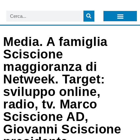
LISTA NEWSLETTER E CIRCOLARI SIT
ARCHIVIO S.I.T.
Media. A famiglia
Sciscione
maggioranza di
Netweek. Target:
sviluppo online,
radio, tv. Marco
Sciscione AD,
Giovanni Sciscione