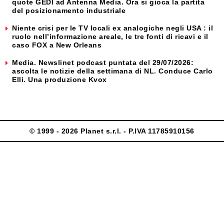
quote GEDI ad Antenna Media. Ora si gioca la partita
del posizionamento industriale
Niente crisi per le TV locali ex analogiche negli USA : il
ruolo nell’informazione areale, le tre fonti di ricavi e il
caso FOX a New Orleans
Media. Newslinet podcast puntata del 29/07/2026:
ascolta le notizie della settimana di NL. Conduce Carlo
Elli. Una produzione Kvox
© 1999 - 2026 Planet s.r.l. - P.IVA 11785910156