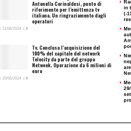
Ra
Antonella Corinaldesi, punto di
in 
riferimento per l’emittenza tv
(-1
italiana. Un ringraziamento dagli
re
operatori
21/06/2024
0
Me
au
Ant
Tv. Conclusa l’acquisizione del
po
100% del capitale del network
Nie
Telecity da parte del gruppo
neg
Netweek. Operazione da 6 milioni di
are
euro
Ne
20/05/2024
0
Me
29/
set
pr