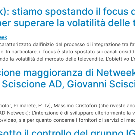
): stiamo spostando il focus 
r superare la volatilità delle
ratterizzato dall’inizio del processo di integrazione tra l’att
le. In particolare, il focus è stato spostato sui canali cosid
ndo la volatilità del mercato delle televendite. L’obiettivo L
cione maggioranza di Netweek
co Sciscione AD, Giovanni Scis
lor, Primarete, E’ Tv), Massimo Cristofori (che riveste anc
AD Netweek): L’intenzione è di sviluppare ulteriormente la
o/video, sia per quanto concerne i fornitori di servizi di me
tto il controllo del gruppo I