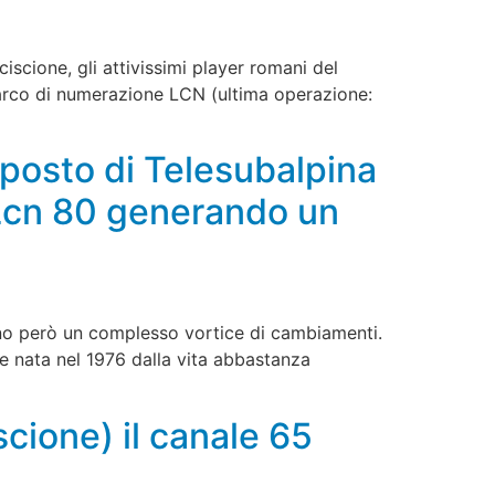
cione, gli attivissimi player romani del
o arco di numerazione LCN (ultima operazione:
l posto di Telesubalpina
 Lcn 80 generando un
rano però un complesso vortice di cambiamenti.
se nata nel 1976 dalla vita abbastanza
cione) il canale 65