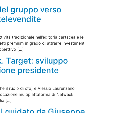
del gruppo verso
 televendite
ività tradizionale nell’editoria cartacea e le
detti premium in grado di attrarre investimenti
’obiettivo […]
. Target: sviluppo
cione presidente
he il ruolo di cfo) e Alessio Laurenzano
 vocazione multipiattaforma di Netweek,
dia […]
GI guidato da Giuseppe