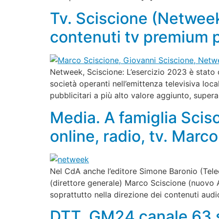
Tv. Sciscione (Netweek
contenuti tv premium pe
Netweek, Sciscione: L’esercizio 2023 è stato ca
società operanti nell’emittenza televisiva loca
pubblicitari a più alto valore aggiunto, supera
Media. A famiglia Scis
online, radio, tv. Mar
Nel CdA anche l’editore Simone Baronio (Teleco
(direttore generale) Marco Sciscione (nuovo 
soprattutto nella direzione dei contenuti audi
DTT. GM24 canale 63 so