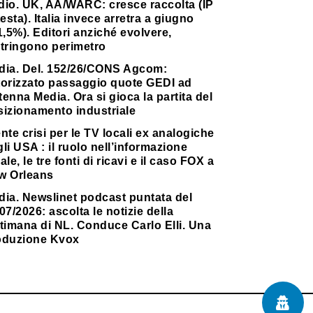
dio. UK, AA/WARC: cresce raccolta (IP
testa). Italia invece arretra a giugno
1,5%). Editori anziché evolvere,
stringono perimetro
dia. Del. 152/26/CONS Agcom:
torizzato passaggio quote GEDI ad
enna Media. Ora si gioca la partita del
sizionamento industriale
nte crisi per le TV locali ex analogiche
li USA : il ruolo nell’informazione
ale, le tre fonti di ricavi e il caso FOX a
w Orleans
dia. Newslinet podcast puntata del
07/2026: ascolta le notizie della
timana di NL. Conduce Carlo Elli. Una
oduzione Kvox