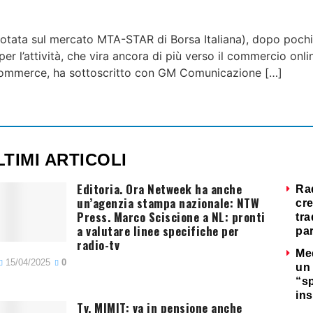
tata sul mercato MTA-STAR di Borsa Italiana), dopo pochi
er l’attività, che vira ancora di più verso il commercio onli
e-commerce, ha sottoscritto con GM Comunicazione […]
LTIMI ARTICOLI
Editoria. Ora Netweek ha anche
Ra
un’agenzia stampa nazionale: NTW
cre
Press. Marco Sciscione a NL: pronti
tra
a valutare linee specifiche per
par
radio-tv
Me
15/04/2025
0
un 
“s
ins
Tv. MIMIT: va in pensione anche