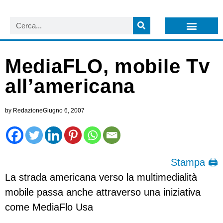
LISTA NEWSLETTER E CIRCOLARI SIT
ARCHIVIO S.I.T.
MediaFLO, mobile Tv
all’americana
by
Redazione
Giugno 6, 2007
Stampa 🖨
La strada americana verso la multimedialità
mobile passa anche attraverso una iniziativa
come MediaFlo Usa