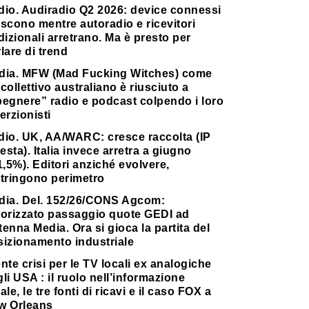
dio. Audiradio Q2 2026: device connessi
scono mentre autoradio e ricevitori
dizionali arretrano. Ma è presto per
lare di trend
dia. MFW (Mad Fucking Witches) come
collettivo australiano è riusciuto a
pegnere” radio e podcast colpendo i loro
erzionisti
dio. UK, AA/WARC: cresce raccolta (IP
testa). Italia invece arretra a giugno
1,5%). Editori anziché evolvere,
stringono perimetro
dia. Del. 152/26/CONS Agcom:
torizzato passaggio quote GEDI ad
enna Media. Ora si gioca la partita del
sizionamento industriale
nte crisi per le TV locali ex analogiche
li USA : il ruolo nell’informazione
ale, le tre fonti di ricavi e il caso FOX a
w Orleans