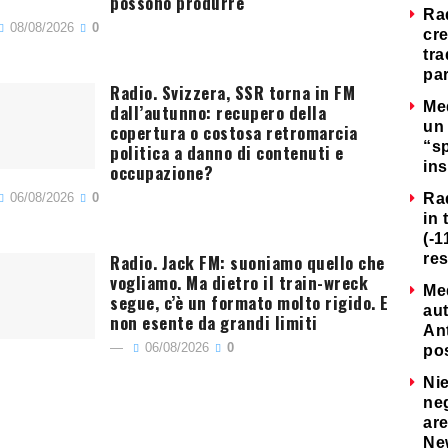
possono produrre
Ra
08/08/2026
0
cre
tra
par
Radio. Svizzera, SSR torna in FM
Me
dall’autunno: recupero della
un 
copertura o costosa retromarcia
“s
politica a danno di contenuti e
ins
occupazione?
06/08/2026
0
Ra
in 
(-1
Radio. Jack FM: suoniamo quello che
re
vogliamo. Ma dietro il train-wreck
Me
segue, c’è un formato molto rigido. E
au
non esente da grandi limiti
Ant
06/08/2026
0
po
Nie
neg
are
Ne