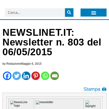
LISTA NEWSLETTER E CIRCOLARI SIT
ARCHIVIO S.I.T.
NEWSLINET.IT:
Newsletter n. 803 del
06/05/2015
by
Redazione
Maggio 6, 2015
Stampa 🖨