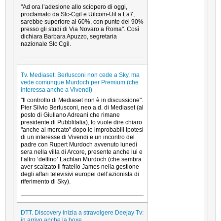
"Ad ora l’adesione allo sciopero di oggi,
proclamato da Slc-Cgil e Uilcom-Uil a La7,
sarebbe superiore al 60%, con punte del 90%
presso gli studi di Via Novaro a Roma". Così
dichiara Barbara Apuzzo, segretaria
nazionale Slc Cgil.
Tv. Mediaset: Berlusconi non cede a Sky, ma
vede comunque Murdoch per Premium (che
interessa anche a Vivendi)
"Il controllo di Mediaset non è in discussione".
Pier Silvio Berlusconi, neo a.d. di Mediaset (al
posto di Giuliano Adreani che rimane
presidente di Pubblitalia), lo vuole dire chiaro
"anche al mercato" dopo le improbabili ipotesi
di un interesse di Vivendi e un incontro del
padre con Rupert Murdoch avvenuto lunedì
sera nella villa di Arcore, presente anche lui e
l’altro ‘delfino’ Lachlan Murdoch (che sembra
aver scalzato il fratello James nella gestione
degli affari televisivi europei dell’azionista di
riferimento di Sky).
DTT. Discovery inizia a stravolgere Deejay Tv:
in arrivo anche la boxe