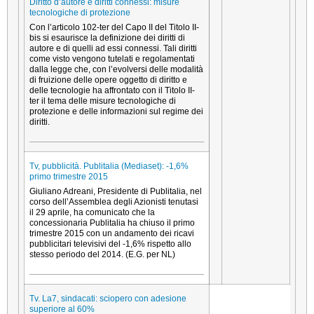
Diritto d’autore e diritti connessi: misure
tecnologiche di protezione
Con l’articolo 102-ter del Capo II del Titolo II-
bis si esaurisce la definizione dei diritti di
autore e di quelli ad essi connessi. Tali diritti
come visto vengono tutelati e regolamentati
dalla legge che, con l’evolversi delle modalità
di fruizione delle opere oggetto di diritto e
delle tecnologie ha affrontato con il Titolo II-
ter il tema delle misure tecnologiche di
protezione e delle informazioni sul regime dei
diritti.
Tv, pubblicità. Publitalia (Mediaset): -1,6%
primo trimestre 2015
Giuliano Adreani, Presidente di Publitalia, nel
corso dell’Assemblea degli Azionisti tenutasi
il 29 aprile, ha comunicato che la
concessionaria Publitalia ha chiuso il primo
trimestre 2015 con un andamento dei ricavi
pubblicitari televisivi del -1,6% rispetto allo
stesso periodo del 2014. (E.G. per NL)
Tv. La7, sindacati: sciopero con adesione
superiore al 60%