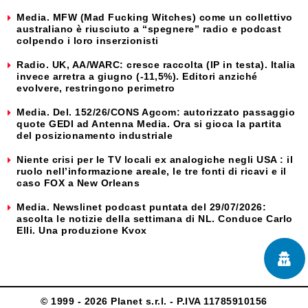
Media. MFW (Mad Fucking Witches) come un collettivo
australiano è riusciuto a “spegnere” radio e podcast
colpendo i loro inserzionisti
Radio. UK, AA/WARC: cresce raccolta (IP in testa). Italia
invece arretra a giugno (-11,5%). Editori anziché
evolvere, restringono perimetro
Media. Del. 152/26/CONS Agcom: autorizzato passaggio
quote GEDI ad Antenna Media. Ora si gioca la partita
del posizionamento industriale
Niente crisi per le TV locali ex analogiche negli USA : il
ruolo nell’informazione areale, le tre fonti di ricavi e il
caso FOX a New Orleans
Media. Newslinet podcast puntata del 29/07/2026:
ascolta le notizie della settimana di NL. Conduce Carlo
Elli. Una produzione Kvox
© 1999 - 2026 Planet s.r.l. - P.IVA 11785910156