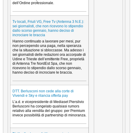
dell’Ordine professionale.
Tv locali, Friuli VG, Free Tv (Antenna 3 N.E.):
sei giornalisti, che non ricevono lo stipendio
dallo scorso gennaio, hanno deciso di
incrociare le braccia
Hanno continuato a lavorare per mesi, pur
non percependo una paga, nella speranza
che la situazione si sbloccasse. Ma adesso i
sei giornalisti delle redazioni ora accorpate di
Udine e Trieste dell’emittente Free, proprietà
di Antenna Tre NordEst Spa, che non
ricevono lo stipendio dallo scorso gennaio,
hanno deciso di incrociare le braccia.
DTT. Berlusconi non cede alla corte di
Vivendi e Sky e rilancia offerta pay
L’a.d. e vicepresidente di Mediaset Piersilvio
Berlusconi ha congelato qualsiasi rumors
relativo alla vendita del gruppo: per Premium
invece possibilità di partnership di minoranza.