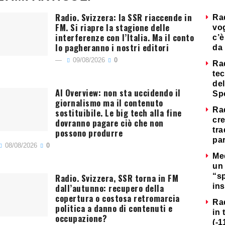
Radio. Svizzera: la SSR riaccende in
Ra
FM. Si riapre la stagione delle
vog
interferenze con l’Italia. Ma il conto
c’è
lo pagheranno i nostri editori
da 
09/08/2026
0
Ra
tec
del
AI Overview: non sta uccidendo il
Sp
giornalismo ma il contenuto
Ra
sostituibile. Le big tech alla fine
cre
dovranno pagare ciò che non
tra
possono produrre
par
08/08/2026
0
Me
un 
Radio. Svizzera, SSR torna in FM
“s
dall’autunno: recupero della
ins
copertura o costosa retromarcia
Ra
politica a danno di contenuti e
in 
occupazione?
(-1