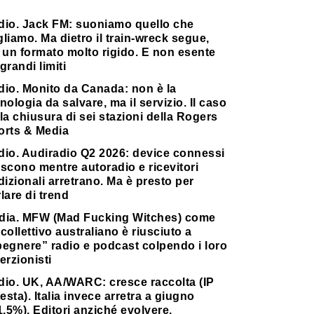
dio. Jack FM: suoniamo quello che
liamo. Ma dietro il train-wreck segue,
 un formato molto rigido. E non esente
grandi limiti
dio. Monito da Canada: non è la
nologia da salvare, ma il servizio. Il caso
la chiusura di sei stazioni della Rogers
orts & Media
dio. Audiradio Q2 2026: device connessi
scono mentre autoradio e ricevitori
dizionali arretrano. Ma è presto per
lare di trend
dia. MFW (Mad Fucking Witches) come
collettivo australiano è riusciuto a
pegnere” radio e podcast colpendo i loro
erzionisti
dio. UK, AA/WARC: cresce raccolta (IP
testa). Italia invece arretra a giugno
1,5%). Editori anziché evolvere,