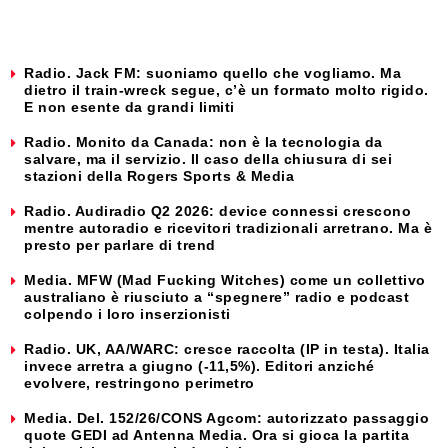
Radio. Jack FM: suoniamo quello che vogliamo. Ma
dietro il train-wreck segue, c’è un formato molto rigido.
E non esente da grandi limiti
Radio. Monito da Canada: non è la tecnologia da
salvare, ma il servizio. Il caso della chiusura di sei
stazioni della Rogers Sports & Media
Radio. Audiradio Q2 2026: device connessi crescono
mentre autoradio e ricevitori tradizionali arretrano. Ma è
presto per parlare di trend
Media. MFW (Mad Fucking Witches) come un collettivo
australiano è riusciuto a “spegnere” radio e podcast
colpendo i loro inserzionisti
Radio. UK, AA/WARC: cresce raccolta (IP in testa). Italia
invece arretra a giugno (-11,5%). Editori anziché
evolvere, restringono perimetro
Media. Del. 152/26/CONS Agcom: autorizzato passaggio
quote GEDI ad Antenna Media. Ora si gioca la partita