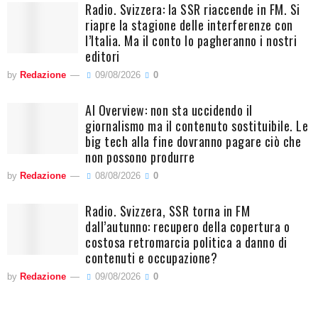
Radio. Svizzera: la SSR riaccende in FM. Si
riapre la stagione delle interferenze con
l’Italia. Ma il conto lo pagheranno i nostri
editori
by
Redazione
09/08/2026
0
AI Overview: non sta uccidendo il
giornalismo ma il contenuto sostituibile. Le
big tech alla fine dovranno pagare ciò che
non possono produrre
by
Redazione
08/08/2026
0
Radio. Svizzera, SSR torna in FM
dall’autunno: recupero della copertura o
costosa retromarcia politica a danno di
contenuti e occupazione?
by
Redazione
09/08/2026
0