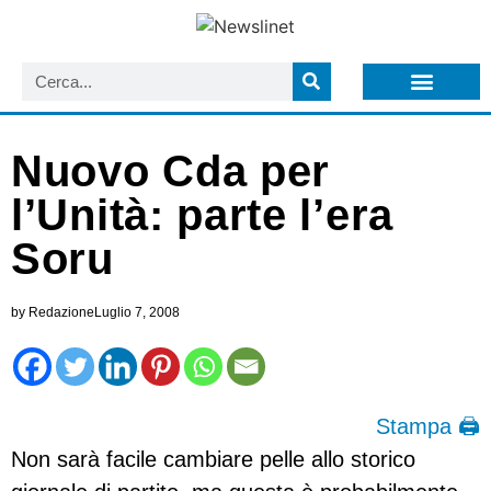
LISTA NEWSLETTER E CIRCOLARI SIT
ARCHIVIO S.I.T.
Nuovo Cda per
l’Unità: parte l’era
Soru
by
Redazione
Luglio 7, 2008
Stampa 🖨
Non sarà facile cambiare pelle allo storico