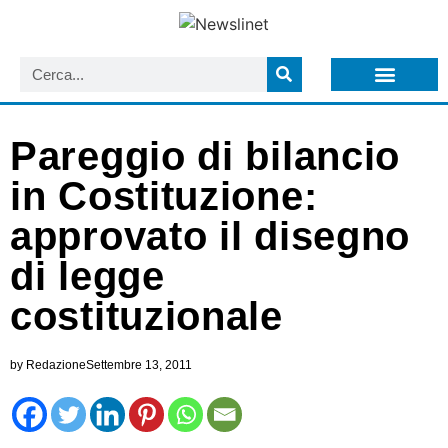
LISTA NEWSLETTER E CIRCOLARI SIT
ARCHIVIO S.I.T.
Pareggio di bilancio
in Costituzione:
approvato il disegno
di legge
costituzionale
by
Redazione
Settembre 13, 2011