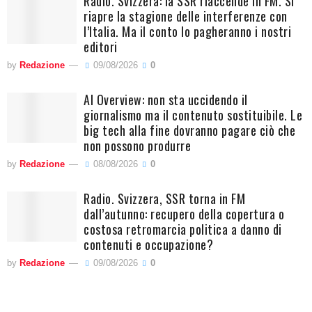
Radio. Svizzera: la SSR riaccende in FM. Si
riapre la stagione delle interferenze con
l’Italia. Ma il conto lo pagheranno i nostri
editori
by
Redazione
09/08/2026
0
AI Overview: non sta uccidendo il
giornalismo ma il contenuto sostituibile. Le
big tech alla fine dovranno pagare ciò che
non possono produrre
by
Redazione
08/08/2026
0
Radio. Svizzera, SSR torna in FM
dall’autunno: recupero della copertura o
costosa retromarcia politica a danno di
contenuti e occupazione?
by
Redazione
09/08/2026
0