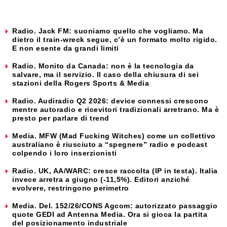
Radio. Jack FM: suoniamo quello che vogliamo. Ma
dietro il train-wreck segue, c’è un formato molto rigido.
E non esente da grandi limiti
Radio. Monito da Canada: non è la tecnologia da
salvare, ma il servizio. Il caso della chiusura di sei
stazioni della Rogers Sports & Media
Radio. Audiradio Q2 2026: device connessi crescono
mentre autoradio e ricevitori tradizionali arretrano. Ma è
presto per parlare di trend
Media. MFW (Mad Fucking Witches) come un collettivo
australiano è riusciuto a “spegnere” radio e podcast
colpendo i loro inserzionisti
Radio. UK, AA/WARC: cresce raccolta (IP in testa). Italia
invece arretra a giugno (-11,5%). Editori anziché
evolvere, restringono perimetro
Media. Del. 152/26/CONS Agcom: autorizzato passaggio
quote GEDI ad Antenna Media. Ora si gioca la partita
del posizionamento industriale