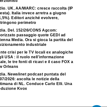
erzionisti
dio. UK, AA/WARC: cresce raccolta (IP
testa). Italia invece arretra a giugno
1,5%). Editori anziché evolvere,
stringono perimetro
dia. Del. 152/26/CONS Agcom:
torizzato passaggio quote GEDI ad
enna Media. Ora si gioca la partita del
sizionamento industriale
nte crisi per le TV locali ex analogiche
li USA : il ruolo nell’informazione
ale, le tre fonti di ricavi e il caso FOX a
w Orleans
dia. Newslinet podcast puntata del
07/2026: ascolta le notizie della
timana di NL. Conduce Carlo Elli. Una
oduzione Kvox