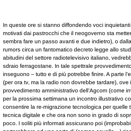
In queste ore si stanno diffondendo voci inquietanti 
motivati dai pastrocchi che il neogoverno sta metten
sembra fare un passo avanti e due indietro), o dalla
rumors circa un fantomatico decreto legge allo studi
abitudini del settore radiotelevisivo italiano, vedreb
sdraio ferragostane. In tale spettrale provvedimento 
inseguono – tutto e di più potrebbe finire. A parte 
(per ora tv, ma la radio non dovrebbe tardare), ove
provvedimento amministrativo dell’Agcom (come inv
per la prossima settimana un incontro illustrativo coi s
consentire la re-migrazione tecnologica per quelle t
tecnica digitale e che ora non sono in grado di so
poco. I soliti più informati assicurano poi (improbabi