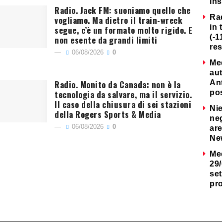
ins
Radio. Jack FM: suoniamo quello che
Ra
vogliamo. Ma dietro il train-wreck
in 
segue, c’è un formato molto rigido. E
(-1
non esente da grandi limiti
re
06/08/2026
0
Me
au
Radio. Monito da Canada: non è la
Ant
tecnologia da salvare, ma il servizio.
po
Il caso della chiusura di sei stazioni
Nie
della Rogers Sports & Media
neg
06/08/2026
0
are
Ne
Me
29/
set
pr