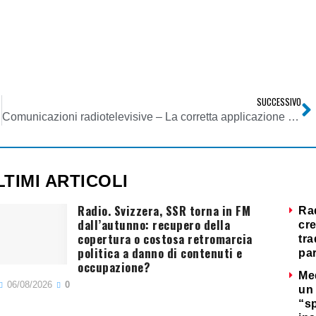
SUCCESSIVO
ia.it
Comunicazioni radiotelevisive – La corretta applicazione dei principi di obiettività, completezza, lealtà e imparzialità dell’informazione nell’ambito del sistema radiotelevisivo
LTIMI ARTICOLI
Radio. Svizzera, SSR torna in FM
Ra
dall’autunno: recupero della
cre
copertura o costosa retromarcia
tra
politica a danno di contenuti e
par
occupazione?
Me
06/08/2026
0
un 
“s