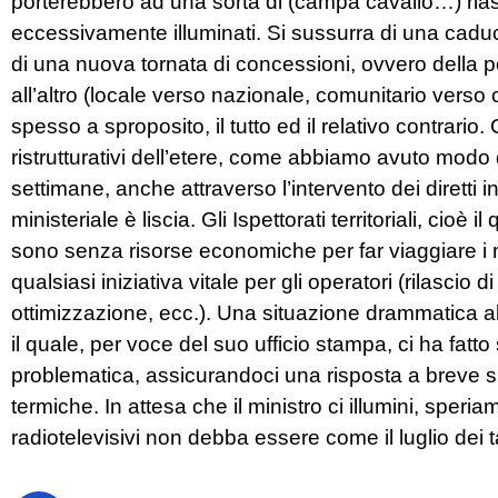
porterebbero ad una sorta di (campa cavallo…) ria
eccessivamente illuminati. Si sussurra di una caduc
di una nuova tornata di concessioni, ovvero della p
all’altro (locale verso nazionale, comunitario verso
spesso a sproposito, il tutto ed il relativo contrario.
ristrutturativi dell’etere, come abbiamo avuto modo
settimane, anche attraverso l’intervento dei diretti 
ministeriale è liscia. Gli Ispettorati territoriali, cioè 
sono senza risorse economiche per far viaggiare i mez
qualsiasi iniziativa vitale per gli operatori (rilascio 
ottimizzazione, ecc.). Una situazione drammatica al
il quale, per voce del suo ufficio stampa, ci ha fatt
problematica, assicurandoci una risposta a breve su 
termiche. In attesa che il ministro ci illumini, speri
radiotelevisivi non debba essere come il luglio dei 