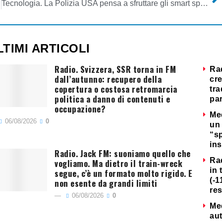
Tecnologia. La Polizia USA pensa a sfruttare gli smart speaker per combattere il crimine. Ma e’ dibattito sulla possibilita’ di appellarsi al primo e quinto emendamento
LTIMI ARTICOLI
Radio. Svizzera, SSR torna in FM
Ra
dall’autunno: recupero della
cre
copertura o costosa retromarcia
tra
politica a danno di contenuti e
par
occupazione?
Me
06/08/2026
0
un 
“s
ins
Radio. Jack FM: suoniamo quello che
Ra
vogliamo. Ma dietro il train-wreck
in 
segue, c’è un formato molto rigido. E
(-1
non esente da grandi limiti
re
06/08/2026
0
Me
au