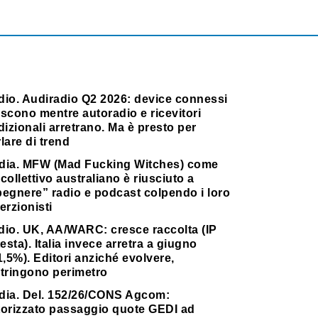
dio. Audiradio Q2 2026: device connessi
scono mentre autoradio e ricevitori
dizionali arretrano. Ma è presto per
lare di trend
dia. MFW (Mad Fucking Witches) come
collettivo australiano è riusciuto a
pegnere” radio e podcast colpendo i loro
erzionisti
dio. UK, AA/WARC: cresce raccolta (IP
testa). Italia invece arretra a giugno
1,5%). Editori anziché evolvere,
stringono perimetro
dia. Del. 152/26/CONS Agcom:
torizzato passaggio quote GEDI ad