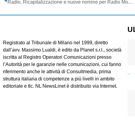
Radio. Ricapitalizzazione e nuove nomine per Radio MonteCarlo Sport Network: Hazan detiene cosi’ il 65%. Attesa per la verifica dei dati di ascolto TER
U
Registrato al Tribunale di Milano nel 1999, diretto
dall’avv. Massimo Lualdi, è edito da Planet s.r.l., società
iscritta al Registro Operatori Comunicazioni presso
l’Autorità per le garanzie nelle comunicazioni, cui fanno
riferimento anche le attività di Consultmedia, prima
struttura italiana di competenze a più livelli in ambito
editoriale e tlc. NL NewsLinet è distribuito via Internet.