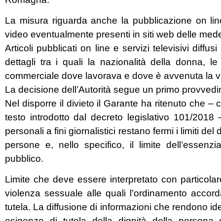
La misura riguarda anche la pubblicazione on line e
video eventualmente presenti in siti web delle med
Articoli pubblicati on line e servizi televisivi diffus
dettagli tra i quali la nazionalità della donna, l
commerciale dove lavorava e dove è avvenuta la v
La decisione dell’Autorità segue un primo provvedim
Nel disporre il divieto il Garante ha ritenuto che 
testo introdotto dal decreto legislativo 101/2018
personali a fini giornalistici restano fermi i limiti del d
persone e, nello specifico, il limite dell’essenzia
pubblico.
Limite che deve essere interpretato con particolare
violenza sessuale alle quali l’ordinamento accor
tutela. La diffusione di informazioni che rendono iden
esigenze di tutela della dignità della persona 