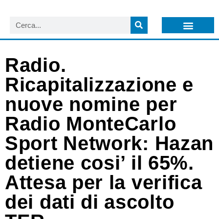
LISTA NEWSLETTER E CIRCOLARI SIT
ARCHIVIO S.I.T.
Radio.
Ricapitalizzazione e
nuove nomine per
Radio MonteCarlo
Sport Network: Hazan
detiene cosi’ il 65%.
Attesa per la verifica
dei dati di ascolto