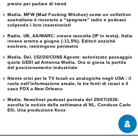
presto per parlare di trend
Media. MFW (Mad Fucking Witches) come un collettivo
australiano è riusciuto a “spegnere” radio e podcast
colpendo i loro inserzionisti
Radio. UK, AA/WARC: cresce raccolta (IP in testa). Italia
invece arretra a giugno (-11,5%). Editori anziché
evolvere, restringono perimetro
Media. Del. 152/26/CONS Agcom: autorizzato passaggio
quote GEDI ad Antenna Media. Ora si gioca la partita
del posizionamento industriale
Niente crisi per le TV locali ex analogiche negli USA : il
ruolo nell’informazione areale, le tre fonti di ricavi e il
caso FOX a New Orleans
Media. Newslinet podcast puntata del 29/07/2026:
ascolta le notizie della settimana di NL. Conduce Carlo
Elli. Una produzione Kvox