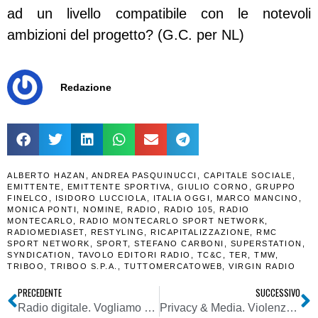
ad un livello compatibile con le notevoli
ambizioni del progetto? (G.C. per NL)
Redazione
ALBERTO HAZAN
,
ANDREA PASQUINUCCI
,
CAPITALE SOCIALE
,
EMITTENTE
,
EMITTENTE SPORTIVA
,
GIULIO CORNO
,
GRUPPO
FINELCO
,
ISIDORO LUCCIOLA
,
ITALIA OGGI
,
MARCO MANCINO
,
MONICA PONTI
,
NOMINE
,
RADIO
,
RADIO 105
,
RADIO
MONTECARLO
,
RADIO MONTECARLO SPORT NETWORK
,
RADIOMEDIASET
,
RESTYLING
,
RICAPITALIZZAZIONE
,
RMC
SPORT NETWORK
,
SPORT
,
STEFANO CARBONI
,
SUPERSTATION
,
SYNDICATION
,
TAVOLO EDITORI RADIO
,
TC&C
,
TER
,
TMW
,
TRIBOO
,
TRIBOO S.P.A.
,
TUTTOMERCATOWEB
,
VIRGIN RADIO
PRECEDENTE
SUCCESSIVO
Radio digitale. Vogliamo girare con un camion nel cortile?
Privacy & Media. Violenza sessuale, Garante stop alla diffusione di troppi dettagli . Vietata la pubblicazione di informazioni che, anche indirettamente, rendono identificabile la vittima