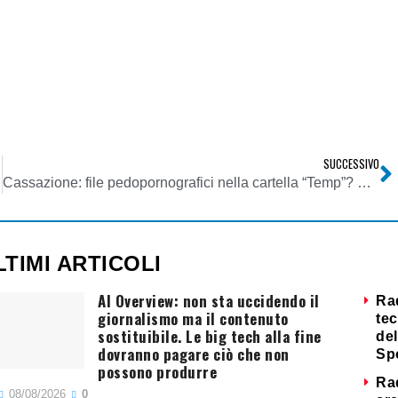
SUCCESSIVO
isdizione
Cassazione: file pedopornografici nella cartella “Temp”? Scattano le manette
LTIMI ARTICOLI
AI Overview: non sta uccidendo il
Ra
giornalismo ma il contenuto
tec
sostituibile. Le big tech alla fine
del
dovranno pagare ciò che non
Sp
possono produrre
Ra
08/08/2026
0