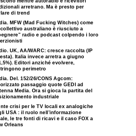
scono mentre autoradio e ricevitori
dizionali arretrano. Ma è presto per
lare di trend
dia. MFW (Mad Fucking Witches) come
collettivo australiano è riusciuto a
pegnere” radio e podcast colpendo i loro
erzionisti
dio. UK, AA/WARC: cresce raccolta (IP
testa). Italia invece arretra a giugno
1,5%). Editori anziché evolvere,
stringono perimetro
dia. Del. 152/26/CONS Agcom:
torizzato passaggio quote GEDI ad
enna Media. Ora si gioca la partita del
sizionamento industriale
nte crisi per le TV locali ex analogiche
li USA : il ruolo nell’informazione
ale, le tre fonti di ricavi e il caso FOX a
w Orleans