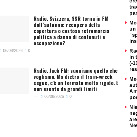
cre
tra
par
Radio. Svizzera, SSR torna in FM
Me
dall’autunno: recupero della
un 
copertura o costosa retromarcia
“s
politica a danno di contenuti e
ins
occupazione?
06/08/2026
0
Ra
in 
(-1
Radio. Jack FM: suoniamo quello che
re
vogliamo. Ma dietro il train-wreck
Me
segue, c’è un formato molto rigido. E
au
non esente da grandi limiti
Ant
06/08/2026
0
po
Nie
neg
are
Ne