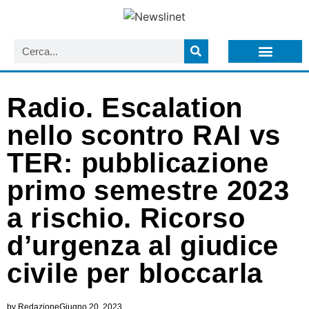
LISTA NEWSLETTER E CIRCOLARI SIT
ARCHIVIO S.I.T.
Radio. Escalation
nello scontro RAI vs
TER: pubblicazione
primo semestre 2023
a rischio. Ricorso
d’urgenza al giudice
civile per bloccarla
by
Redazione
Giugno 20, 2023