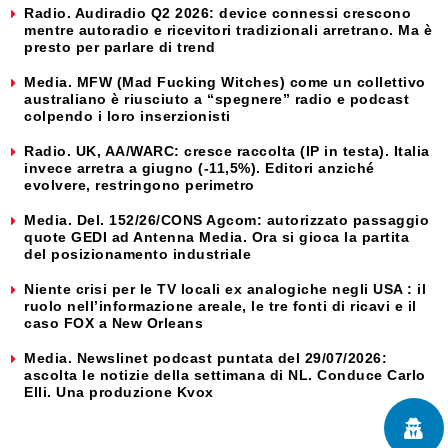
Radio. Audiradio Q2 2026: device connessi crescono
mentre autoradio e ricevitori tradizionali arretrano. Ma è
presto per parlare di trend
Media. MFW (Mad Fucking Witches) come un collettivo
australiano è riusciuto a “spegnere” radio e podcast
colpendo i loro inserzionisti
Radio. UK, AA/WARC: cresce raccolta (IP in testa). Italia
invece arretra a giugno (-11,5%). Editori anziché
evolvere, restringono perimetro
Media. Del. 152/26/CONS Agcom: autorizzato passaggio
quote GEDI ad Antenna Media. Ora si gioca la partita
del posizionamento industriale
Niente crisi per le TV locali ex analogiche negli USA : il
ruolo nell’informazione areale, le tre fonti di ricavi e il
caso FOX a New Orleans
Media. Newslinet podcast puntata del 29/07/2026:
ascolta le notizie della settimana di NL. Conduce Carlo
Elli. Una produzione Kvox