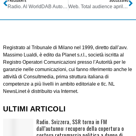
PRECEDENTE
SUCCESSIVO
Radio. Al WorldDAB Automotive 2023 tutti concordi a promuovere il principio lanciato anni fa da NL: one click per accedere alla radio sul cruscotto
Web. Total audience aprile 2023: pre-silver e silver generation in crescita, come per tv e radio lineari
Registrato al Tribunale di Milano nel 1999, diretto dall’avv.
Massimo Lualdi, è edito da Planet s.r.l., società iscritta al
Registro Operatori Comunicazioni presso l’Autorità per le
garanzie nelle comunicazioni, cui fanno riferimento anche le
attività di Consultmedia, prima struttura italiana di
competenze a più livelli in ambito editoriale e tlc. NL
NewsLinet è distribuito via Internet.
ULTIMI ARTICOLI
Radio. Svizzera, SSR torna in FM
dall’autunno: recupero della copertura o
costosa retromarcia politica a danno di