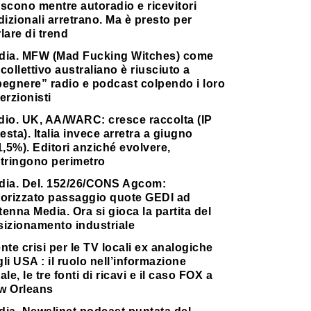
scono mentre autoradio e ricevitori
dizionali arretrano. Ma è presto per
lare di trend
dia. MFW (Mad Fucking Witches) come
collettivo australiano è riusciuto a
pegnere” radio e podcast colpendo i loro
erzionisti
dio. UK, AA/WARC: cresce raccolta (IP
testa). Italia invece arretra a giugno
1,5%). Editori anziché evolvere,
stringono perimetro
dia. Del. 152/26/CONS Agcom:
torizzato passaggio quote GEDI ad
enna Media. Ora si gioca la partita del
sizionamento industriale
nte crisi per le TV locali ex analogiche
li USA : il ruolo nell’informazione
ale, le tre fonti di ricavi e il caso FOX a
w Orleans