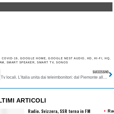
,
COVID-19
,
GOOGLE HOME
,
GOOGLE NEST AUDIO
,
HD
,
HI-FI
,
HQ
,
EAM
,
SMART SPEAKER
,
SMART TV
,
SONOS
SUCCESSIVO
Tv locali. L’Italia unita dai teleimbonitori: dal Piemonte alla Sicilia secondo un modello che caratterizzò un’epoca
LTIMI ARTICOLI
Radio. Svizzera, SSR torna in FM
Ra