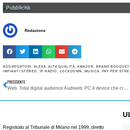
Pubblicità
Redazione
AGGREGATORI
,
ALEXA
,
ALTA QUALITÀ
,
AMAZON
,
BRAND BOUQUET
IMPIANTI STEREO
,
IP RADIO
,
LOCKDOWN
,
MUSICA
,
PAY PER STR
PRECEDENTE
Web. Total digital audience Audiweb: PC è device che cresce di più per accesso a web. +31% a settembre 2020
U
Registrato al Tribunale di Milano nel 1999, diretto