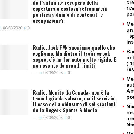
dall’autunno: recupero della
cre
copertura o costosa retromarcia
tra
politica a danno di contenuti e
par
occupazione?
Me
06/08/2026
0
un 
“s
ins
Radio. Jack FM: suoniamo quello che
Ra
vogliamo. Ma dietro il train-wreck
in 
segue, c’è un formato molto rigido. E
(-1
non esente da grandi limiti
re
06/08/2026
0
Me
au
Radio. Monito da Canada: non è la
Ant
tecnologia da salvare, ma il servizio.
po
Il caso della chiusura di sei stazioni
Nie
della Rogers Sports & Media
neg
06/08/2026
0
are
Ne