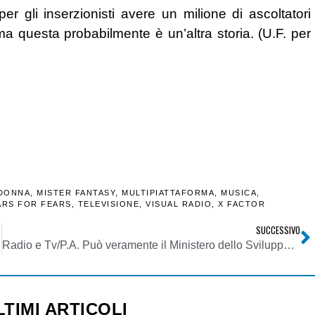
r gli inserzionisti avere un milione di ascoltatori
ti, ma questa probabilmente è un’altra storia. (U.F. per
DONNA
,
MISTER FANTASY
,
MULTIPIATTAFORMA
,
MUSICA
,
ARS FOR FEARS
,
TELEVISIONE
,
VISUAL RADIO
,
X FACTOR
SUCCESSIVO
Radio e Tv/P.A. Può veramente il Ministero dello Sviluppo Economico gestire l’era 4.0 con 600 emittenti da gestire per ogni funzionario?
LTIMI ARTICOLI