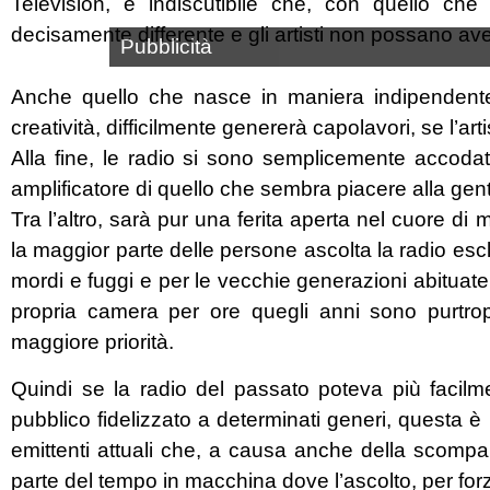
Television, è indiscutibile che, con quello che
decisamente differente e gli artisti non possano ave
Pubblicità
Anche quello che nasce in maniera indipendente 
creatività, difficilmente genererà capolavori, se l’ar
Alla fine, le radio si sono semplicemente accod
amplificatore di quello che sembra piacere alla ge
Tra l’altro, sarà pur una ferita aperta nel cuore di
la maggior parte delle persone ascolta la radio esc
mordi e fuggi e per le vecchie generazioni abituate
propria camera per ore quegli anni sono purtrop
maggiore priorità.
Quindi se la radio del passato poteva più facilme
pubblico fidelizzato a determinati generi, questa è
emittenti attuali che, a causa anche della scompars
parte del tempo in macchina dove l’ascolto, per for