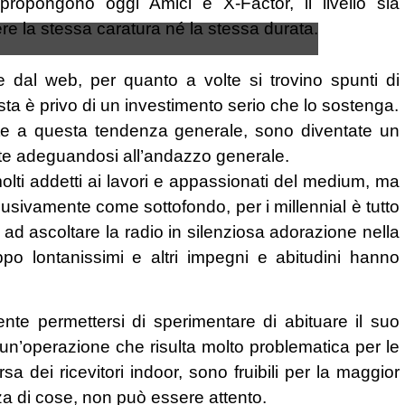
 propongono oggi Amici e X-Factor, il livello sia
re la stessa caratura né la stessa durata.
dal web, per quanto a volte si trovino spunti di
tista è privo di un investimento serio che lo sostenga.
ate a questa tendenza generale, sono diventate un
nte adeguandosi all’andazzo generale.
 molti addetti ai lavori e appassionati del medium, ma
lusivamente come sottofondo, per i millennial è tutto
 ad ascoltare la radio in silenziosa adorazione nella
po lontanissimi e altri impegni e abitudini hanno
nte permettersi di sperimentare di abituare il suo
 un’operazione che risulta molto problematica per le
a dei ricevitori indoor, sono fruibili per la maggior
za di cose, non può essere attento.