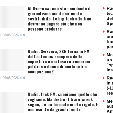
AI Overview: non sta uccidendo il
Ra
giornalismo ma il contenuto
tec
sostituibile. Le big tech alla fine
del
dovranno pagare ciò che non
Sp
possono produrre
Ra
08/08/2026
0
cre
tra
par
Radio. Svizzera, SSR torna in FM
Me
dall’autunno: recupero della
un 
copertura o costosa retromarcia
“s
politica a danno di contenuti e
ins
occupazione?
06/08/2026
0
Ra
in 
(-1
Radio. Jack FM: suoniamo quello che
re
vogliamo. Ma dietro il train-wreck
Me
segue, c’è un formato molto rigido. E
au
non esente da grandi limiti
Ant