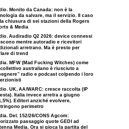
dio. Monito da Canada: non è la
nologia da salvare, ma il servizio. Il caso
la chiusura di sei stazioni della Rogers
orts & Media
dio. Audiradio Q2 2026: device connessi
scono mentre autoradio e ricevitori
dizionali arretrano. Ma è presto per
lare di trend
dia. MFW (Mad Fucking Witches) come
collettivo australiano è riusciuto a
pegnere” radio e podcast colpendo i loro
erzionisti
dio. UK, AA/WARC: cresce raccolta (IP
testa). Italia invece arretra a giugno
1,5%). Editori anziché evolvere,
stringono perimetro
dia. Del. 152/26/CONS Agcom:
torizzato passaggio quote GEDI ad
enna Media. Ora si gioca la partita del