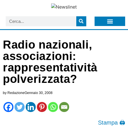
LISTA NEWSLETTER E CIRCOLARI SIT
ARCHIVIO S.I.T.
Radio nazionali,
associazioni:
rappresentatività
polverizzata?
by
Redazione
Gennaio 30, 2008
Stampa 🖨