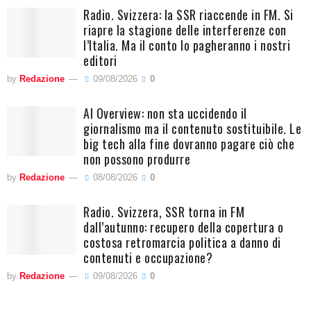
Radio. Svizzera: la SSR riaccende in FM. Si
riapre la stagione delle interferenze con
l’Italia. Ma il conto lo pagheranno i nostri
editori
by
Redazione
09/08/2026
0
AI Overview: non sta uccidendo il
giornalismo ma il contenuto sostituibile. Le
big tech alla fine dovranno pagare ciò che
non possono produrre
by
Redazione
08/08/2026
0
Radio. Svizzera, SSR torna in FM
dall’autunno: recupero della copertura o
costosa retromarcia politica a danno di
contenuti e occupazione?
by
Redazione
09/08/2026
0