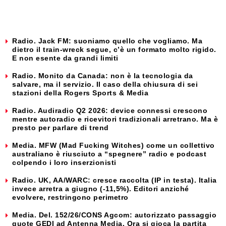
Radio. Jack FM: suoniamo quello che vogliamo. Ma
dietro il train-wreck segue, c’è un formato molto rigido.
E non esente da grandi limiti
Radio. Monito da Canada: non è la tecnologia da
salvare, ma il servizio. Il caso della chiusura di sei
stazioni della Rogers Sports & Media
Radio. Audiradio Q2 2026: device connessi crescono
mentre autoradio e ricevitori tradizionali arretrano. Ma è
presto per parlare di trend
Media. MFW (Mad Fucking Witches) come un collettivo
australiano è riusciuto a “spegnere” radio e podcast
colpendo i loro inserzionisti
Radio. UK, AA/WARC: cresce raccolta (IP in testa). Italia
invece arretra a giugno (-11,5%). Editori anziché
evolvere, restringono perimetro
Media. Del. 152/26/CONS Agcom: autorizzato passaggio
quote GEDI ad Antenna Media. Ora si gioca la partita