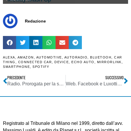
Redazione
ALEXA
,
AMAZON
,
AUTOMOTIVE
,
AUTORADIO
,
BLUETOOH
,
CAR
THING
,
CONNECTED CAR
,
DEVICE
,
ECHO AUTO
,
MIRRORLINK
,
SMARTPHONE
,
SPOTIFY
PRECEDENTE
SUCCESSIVO
Radio. Prorogata per la seconda volta l’apertura delle offerte per la trasmissione in FM dei lavori parlamentari. Appuntamento al 11/10/2021
Web. Facebook e Luxottica lanciano i quasi smart glass Ray-Ban Stories. Un primo passo verso la costruzione del Metaverse?
Registrato al Tribunale di Milano nel 1999, diretto dall’avv.
Massimo Lualdi, è edito da Planet s.r.l., società iscritta al