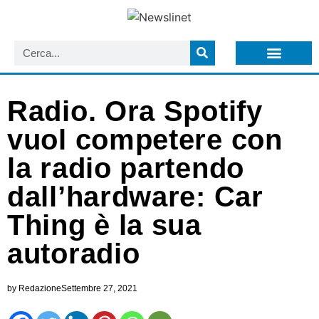
LISTA NEWSLETTER E CIRCOLARI SIT
ARCHIVIO S.I.T.
Radio. Ora Spotify
vuol competere con
la radio partendo
dall’hardware: Car
Thing è la sua
autoradio
by
Redazione
Settembre 27, 2021