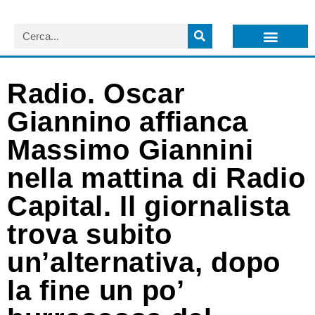
LISTA NEWSLETTER E CIRCOLARI SIT
ARCHIVIO S.I.T.
Radio. Oscar
Giannino affianca
Massimo Giannini
nella mattina di Radio
Capital. Il giornalista
trova subito
un’alternativa, dopo
la fine un po’