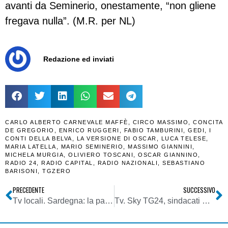
avanti da Seminerio, onestamente, “non gliene
fregava nulla”. (M.R. per NL)
Redazione ed inviati
CARLO ALBERTO CARNEVALE MAFFÈ
,
CIRCO MASSIMO
,
CONCITA
DE GREGORIO
,
ENRICO RUGGERI
,
FABIO TAMBURINI
,
GEDI
,
I
CONTI DELLA BELVA
,
LA VERSIONE DI OSCAR
,
LUCA TELESE
,
MARIA LATELLA
,
MARIO SEMINERIO
,
MASSIMO GIANNINI
,
MICHELA MURGIA
,
OLIVIERO TOSCANI
,
OSCAR GIANNINO
,
RADIO 24
,
RADIO CAPITAL
,
RADIO NAZIONALI
,
SEBASTIANO
BARISONI
,
TGZERO
PRECEDENTE
SUCCESSIVO
Tv locali. Sardegna: la parola a Giovanni Francesco Angius, editore della Tv di Sassari Telegì, in occasione della ricorrenza dei 30 anni dell’emittente
Tv. Sky TG24, sindacati SLC-CGIL: “Chiudono tutte le sedi regionali e fanno licenziare 46 lavoratori. Contrastiamo progetto minimo salario e massimo sfruttamento negli appalti televisivi”