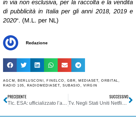
in via non esclusiva, per la raccolta e la vendita
di pubblicità in Italia per gli anni 2018, 2019 e
2020
“. (M.L. per NL)
Redazione
AGCM
,
BERLUSCONI
,
FINELCO
,
GBR
,
MEDIASET
,
ORBITAL
,
RADIO 105
,
RADIOMEDIASET
,
SUBASIO
,
VIRGIN
PRECEDENTE
SUCCESSIVO
Tlc. ESA: ufficializzato l’arrivo del 5G in Europa anche attraverso i satelliti
Tv. Negli Stati Uniti Netflix supera la tv via cavo