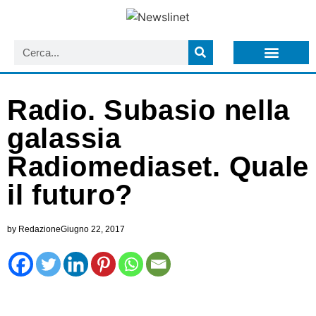
LISTA NEWSLETTER E CIRCOLARI SIT
ARCHIVIO S.I.T.
Radio. Subasio nella
galassia
Radiomediaset. Quale
il futuro?
by
Redazione
Giugno 22, 2017