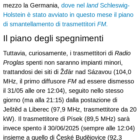
mezzo la Germania,
dove nel
land
Schleswig-
Holstein è stato avviato in questo mese il piano
di smantellamento di trasmettitori
FM.
Il piano degli spegnimenti
Tuttavia, curiosamente, i trasmettitori di
Radio
Proglas
spenti non saranno impianti minori,
trattandosi dei siti di Žďár nad Sázavou (104,0
MHz, il primo diffusore
FM
ad essere dismesso
il 31/05 alle ore 12:04), seguito nello stesso
giorno (ma alla 21:15) dalla postazione di
Ještěd a Liberec (97,9 MHz, trasmettitore da 20
kW). Il trasmettitore di Písek (89,5 MHz) sarà
invece spento il 30/06/2025 (sempre alle 12:04)
insieme a quello di České Budějovice (92,3