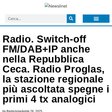
LISTA NEWSLETTER E CIRCOLARI SIT
ARCHIVIO S.I.T.
Radio. Switch-off
FM/DAB+IP anche
nella Repubblica
Ceca. Radio Proglas,
la stazione regionale
più ascoltata spegne i
primi 4 tx analogici
by
Redazione
Aprile 26, 2025