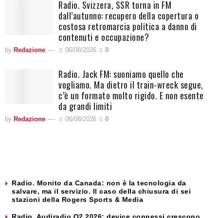
Radio. Svizzera, SSR torna in FM
dall’autunno: recupero della copertura o
costosa retromarcia politica a danno di
contenuti e occupazione?
by
Redazione
06/08/2026
0
Radio. Jack FM: suoniamo quello che
vogliamo. Ma dietro il train-wreck segue,
c’è un formato molto rigido. E non esente
da grandi limiti
by
Redazione
06/08/2026
0
Radio. Monito da Canada: non è la tecnologia da
salvare, ma il servizio. Il caso della chiusura di sei
stazioni della Rogers Sports & Media
Radio. Audiradio Q2 2026: device connessi crescono