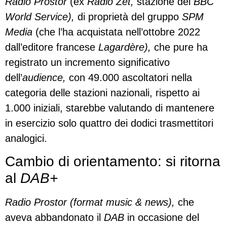
Radio Prostor
(ex
Radio Zet,
stazione del
BBC
World Service
),
di proprietà del gruppo
SPM
Media
(che l’ha acquistata nell’ottobre 2022
dall’editore francese
Lagardère),
che pure ha
registrato un incremento significativo
dell’
audience,
con 49.000 ascoltatori nella
categoria delle stazioni nazionali, rispetto ai
1.000 iniziali, starebbe valutando di mantenere
in esercizio solo quattro dei dodici trasmettitori
analogici.
Cambio di orientamento: si ritorna
al
DAB+
Radio Prostor (format music & news),
che
aveva abbandonato il
DAB
in occasione del