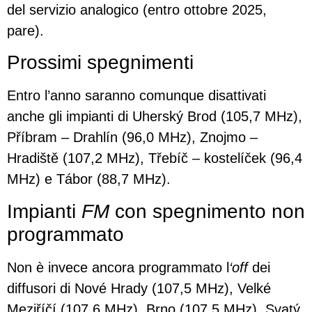
del servizio analogico (entro ottobre 2025,
pare).
Prossimi spegnimenti
Entro l’anno saranno comunque disattivati
anche gli impianti di Uherský Brod (105,7 MHz),
Příbram – Drahlín (96,0 MHz), Znojmo –
Hradiště (107,2 MHz), Třebíč – kostelíček (96,4
MHz) e Tábor (88,7 MHz).
Impianti
FM
con spegnimento non
programmato
Non è invece ancora programmato l
‘off
dei
diffusori di Nové Hrady (107,5 MHz), Velké
Meziříčí (107,6 MHz), Brno (107,5 MHz), Svatý