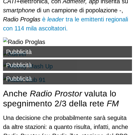
CATI+
elettronica, con
Admeter, app
inserita su
smartphone
di un campione di popolazione -,
Radio Proglas
è
leader
tra le emittenti regionali
con 114 mila ascoltatori.
Pubblicità
Pubblicità
Pubblicità
Anche
Radio Prostor
valuta lo
spegnimento 2/3 della rete
FM
Una decisione che probabilmente sarà seguita
da altre stazioni: a quanto risulta, infatti, anche