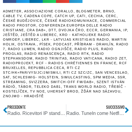
ADMETER
,
ASSOCIAZIONE CORALLO
,
BLOGMETER
,
BRNO
,
CABLE TV
,
CADENA COPE
,
CATCH UP
,
CATI
,
CECHIA
,
CERC
,
ČESKÉ BUDĚJOVICE
,
ČESKÉ RADIOKOMUNIKACE
,
COMMERCIAL
RADIO PROSTOR
,
CONFERENZA EUROPEA DELLE RADIO
CRISTIANE
,
CRA DAB+
,
DTT
,
DVOJKA ČRO
,
ECCR
,
GERMANIA
,
IP
,
JEŠTĚD
,
JEŠTĚD A LIBEREC
,
KRO - KATHOLIEKE RADIO
OMROEP
,
LIBEREC
,
LKR - LATVIJAS KRISTIGAIS RADIO
,
MARTIN
HOLIK
,
OSTRAVA.
,
PÍSEK
,
PODCAST
,
PŘÍBRAM - DRAHLÍN
,
RADIO
7
,
RADIO LUMEN
,
RADIO OGNJIŠČE
,
RADIO PLUS
,
RADIO
PROGLAS
,
RADIO RENASCENÇA
,
RADIO RTK
,
RADIO
STEPHANSDOM
,
RADIO TRINITAS
,
RADIO VATICANA
,
RADIO ZET
,
RADIOPROJEKT
,
RCF - RADIOS CHRÉTIENNES EN FRANCE
,
RCF
BRUXELLES
,
REPUBBLICA CECA
,
RTI CZ
STC/HK+PAR/VYS/JC/JM/SM/LI
,
RTI CZ SZC/ZC
,
SAN VENCESLAO
,
SAT
,
SCHLESWIG- HOLSTEIN
,
SIMULCASTING
,
SPM MEDIA
,
SSR
,
STREAMING
,
SVIZZERA
,
SWITCH-OFF FM/DAB+
,
SZENT ISTVÁN
RÁDIÓ
,
TÁBOR
,
TELEKO DAB1
,
TRANS WORLD RADIO
,
TŘEBÍČ -
KOSTELÍČEK
,
TV NOE
,
UHERSKÝ BROD
,
ŽĎÁR NAD SÁZAVOU
,
ZNOJMO - HRADIŠTĚ
PRECEDENTE
SUCCESSIVO
Radio. Ricevitori IP stand alone: something went wrong! Cosa non ha funzionato e perché nel mercato dei ricevitori dedicati allo streaming
Radio. TuneIn come Netflix? BBC pensa a monetizzare le proprie Radio all’estero