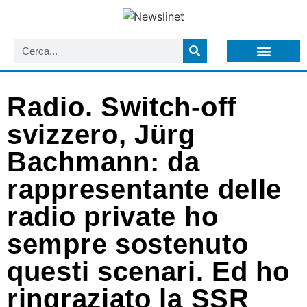
LISTA NEWSLETTER E CIRCOLARI SIT
ARCHIVIO S.I.T.
Radio. Switch-off
svizzero, Jürg
Bachmann: da
rappresentante delle
radio private ho
sempre sostenuto
questi scenari. Ed ho
ringraziato la SSR