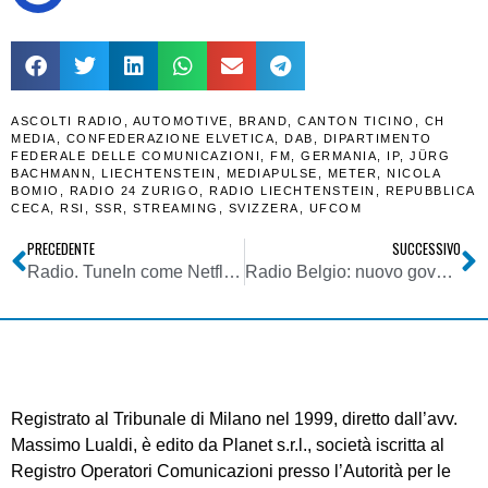
ASCOLTI RADIO
,
AUTOMOTIVE
,
BRAND
,
CANTON TICINO
,
CH
MEDIA
,
CONFEDERAZIONE ELVETICA
,
DAB
,
DIPARTIMENTO
FEDERALE DELLE COMUNICAZIONI
,
FM
,
GERMANIA
,
IP
,
JÜRG
BACHMANN
,
LIECHTENSTEIN
,
MEDIAPULSE
,
METER
,
NICOLA
BOMIO
,
RADIO 24 ZURIGO
,
RADIO LIECHTENSTEIN
,
REPUBBLICA
CECA
,
RSI
,
SSR
,
STREAMING
,
SVIZZERA
,
UFCOM
PRECEDENTE
SUCCESSIVO
Radio. TuneIn come Netflix? BBC pensa a monetizzare le proprie Radio all’estero
Radio Belgio: nuovo governo sposta switch-off FM/DAB+ a 2035: preoccupa pubblico anziano. Locali insorgono: così favoriti i grandi editori
Registrato al Tribunale di Milano nel 1999, diretto dall’avv.
Massimo Lualdi, è edito da Planet s.r.l., società iscritta al
Registro Operatori Comunicazioni presso l’Autorità per le