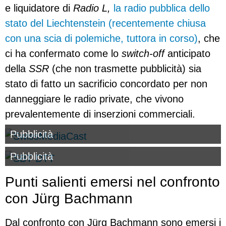
e liquidatore di
Radio L,
la radio pubblica dello
stato del Liechtenstein (recentemente chiusa
con una scia di polemiche, tuttora in corso)
, che
ci ha confermato come lo
switch-off
anticipato
della
SSR
(che non trasmette pubblicità) sia
stato di fatto un sacrificio concordato per non
danneggiare le radio private, che vivono
prevalentemente di inserzioni commerciali.
Pubblicità
Pubblicità
Punti salienti emersi nel confronto
con Jürg Bachmann
Dal confronto con Jürg Bachmann sono emersi i