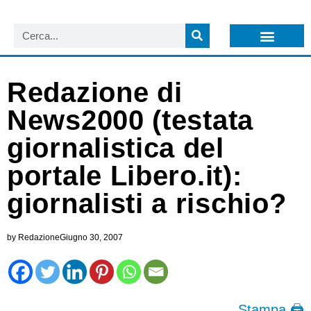
LISTA NEWSLETTER E CIRCOLARI SIT
ARCHIVIO S.I.T.
Redazione di
News2000 (testata
giornalistica del
portale Libero.it):
giornalisti a rischio?
by
Redazione
Giugno 30, 2007
Stampa 🖨