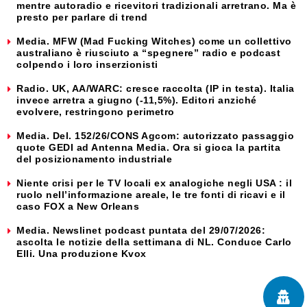
mentre autoradio e ricevitori tradizionali arretrano. Ma è
presto per parlare di trend
Media. MFW (Mad Fucking Witches) come un collettivo
australiano è riusciuto a “spegnere” radio e podcast
colpendo i loro inserzionisti
Radio. UK, AA/WARC: cresce raccolta (IP in testa). Italia
invece arretra a giugno (-11,5%). Editori anziché
evolvere, restringono perimetro
Media. Del. 152/26/CONS Agcom: autorizzato passaggio
quote GEDI ad Antenna Media. Ora si gioca la partita
del posizionamento industriale
Niente crisi per le TV locali ex analogiche negli USA : il
ruolo nell’informazione areale, le tre fonti di ricavi e il
caso FOX a New Orleans
Media. Newslinet podcast puntata del 29/07/2026:
ascolta le notizie della settimana di NL. Conduce Carlo
Elli. Una produzione Kvox