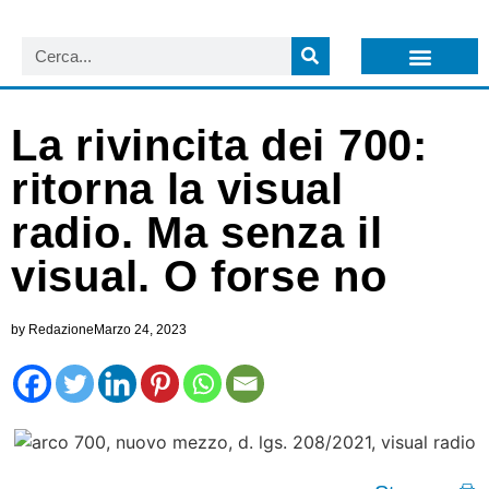
LISTA NEWSLETTER E CIRCOLARI SIT
ARCHIVIO S.I.T.
La rivincita dei 700:
ritorna la visual
radio. Ma senza il
visual. O forse no
by
Redazione
Marzo 24, 2023