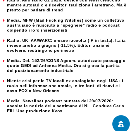
Radio. Audiradio Q2 2026: device connessi crescono
mentre autoradio e ricevitori tradizionali arretrano. Ma è
presto per parlare di trend
Media. MFW (Mad Fucking Witches) come un collettivo
australiano è riusciuto a “spegnere” radio e podcast
colpendo i loro inserzionisti
Radio. UK, AA/WARC: cresce raccolta (IP in testa). Italia
invece arretra a giugno (-11,5%). Editori anziché
evolvere, restringono perimetro
Media. Del. 152/26/CONS Agcom: autorizzato passaggio
quote GEDI ad Antenna Media. Ora si gioca la partita
del posizionamento industriale
Niente crisi per le TV locali ex analogiche negli USA : il
ruolo nell’informazione areale, le tre fonti di ricavi e il
caso FOX a New Orleans
Media. Newslinet podcast puntata del 29/07/2026:
ascolta le notizie della settimana di NL. Conduce Carlo
Elli. Una produzione Kvox