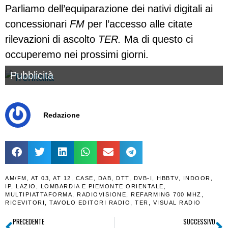
Parliamo dell’equiparazione dei nativi digitali ai
concessionari
FM
per l’accesso alle citate
rilevazioni di ascolto
TER.
Ma di questo ci
occuperemo nei prossimi giorni.
Pubblicità
Redazione
AM/FM
,
AT 03
,
AT 12
,
CASE
,
DAB
,
DTT
,
DVB-I
,
HBBTV
,
INDOOR
,
IP
,
LAZIO
,
LOMBARDIA E PIEMONTE ORIENTALE
,
MULTIPIATTAFORMA
,
RADIOVISIONE
,
REFARMING 700 MHZ
,
RICEVITORI
,
TAVOLO EDITORI RADIO
,
TER
,
VISUAL RADIO
PRECEDENTE
SUCCESSIVO