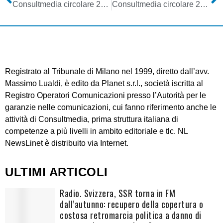
Consultmedia circolare 23032023 convenzione fornitura energia elettrica a condizione agevolate
Consultmedia circolare 24032023 su Comunicazione Agcom recante informativa per simulcast DAB+ su DTT e richiesta LCN
Registrato al Tribunale di Milano nel 1999, diretto dall’avv.
Massimo Lualdi, è edito da Planet s.r.l., società iscritta al
Registro Operatori Comunicazioni presso l’Autorità per le
garanzie nelle comunicazioni, cui fanno riferimento anche le
attività di Consultmedia, prima struttura italiana di
competenze a più livelli in ambito editoriale e tlc. NL
NewsLinet è distribuito via Internet.
ULTIMI ARTICOLI
Radio. Svizzera, SSR torna in FM
dall’autunno: recupero della copertura o
costosa retromarcia politica a danno di