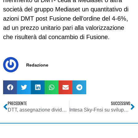
riferimento di DMT- ceda a Mediaset o altra
società del gruppo Mediaset un quantitativo di
azioni DMT post Fusione dell’ordine del 4-6%,
ad un prezzo unitario pari alla valorizzazione
che risulterà dal concambio di Fusione.
Redazione
PRECEDENTE
SUCCESSIVO
DTT, assegnazione dividendo esterno (61-69 UHF). Decreto omnibus, FRT: norma su graduatorie tv locali poco chiara e penalizzante
Intesa Sky-Fnsi su sviluppo dell’occupazione e gestione della flessibilità contrattuale