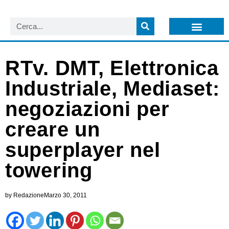
LISTA NEWSLETTER E CIRCOLARI SIT
ARCHIVIO S.I.T.
RTv. DMT, Elettronica
Industriale, Mediaset:
negoziazioni per
creare un
superplayer nel
towering
by
Redazione
Marzo 30, 2011