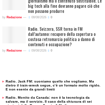
giornalismo ma il contenuto sostituibile. Le
big tech alla fine dovranno pagare ciò che
non possono produrre
by
Redazione
08/08/2026
0
Radio. Svizzera, SSR torna in FM
dall’autunno: recupero della copertura o
costosa retromarcia politica a danno di
contenuti e occupazione?
by
Redazione
09/08/2026
0
Radio. Jack FM: suoniamo quello che vogliamo. Ma
dietro il train-wreck segue, c’è un formato molto rigido.
E non esente da grandi limiti
Radio. Monito da Canada: non è la tecnologia da
salvare, ma il servizio. Il caso della chiusura di sei