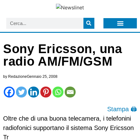
LISTA NEWSLETTER E CIRCOLARI SIT
ARCHIVIO S.I.T.
Sony Ericsson, una
radio AM/FM/GSM
by
Redazione
Gennaio 25, 2008
Stampa 🖨
Oltre che di una buona telecamera, i telefonini
radiofonici supportano il sistema Sony Ericsson
Tr