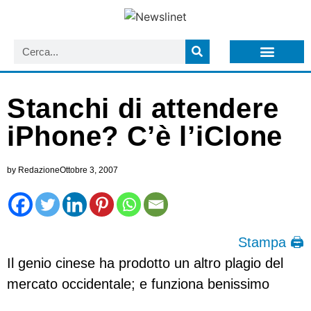
LISTA NEWSLETTER E CIRCOLARI SIT
ARCHIVIO S.I.T.
Stanchi di attendere
iPhone? C’è l’iClone
by
Redazione
Ottobre 3, 2007
Stampa 🖨
Il genio cinese ha prodotto un altro plagio del
mercato occidentale; e funziona benissimo