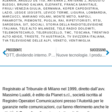
ALBANIA
,
ANGELO DE TISI
,
ANTENNA 2
,
ANTENNE 2
,
AUGUSTO
BLEGGI
,
BRUNO GALVAN
,
ELEFANTE
,
FRANCA SANVITALE
,
FRIULI VENEZIA GIULIA
,
GERMANIA
,
KOPER CAPODISTRIA
,
LAZIO
,
LEGGE 103/1975
,
LEVICO TERME
,
LIGURIA
,
LOMBARDIA
,
MARCUCCI
,
MARIANO VOLANI
,
MONTE METO
,
NAPOLI
,
PANAROTTA
,
PIEMONTE
,
PUGLIA
,
RAI
,
RIPETITORISTI
,
RTSI
,
SARDEGNA
,
SIT
,
SOCIALI
,
STORIA DELLA RADIOTELEVISIONE
ITALIANA
,
TELE ALTO MILANESE
,
TELE RADIO DOLOMITI
,
TELEMONTECARLO
,
TELERUSCELLO
,
TMC
,
TOSCANA
,
TRENTINO
ALTO ADIGE
,
TRIESTE
,
TV AUSTRIACA
,
TV SVIZZERA ITALIANA
,
TVA TELEVISIONE DELLE ALPI
,
VENETO
,
VENTIMIGLIA
PRECEDENTE
SUCCESSIVO
DTT, dividendo interno. Passera: siamo pronti, attendiamo solo ok da Bruxelles. Ma la sensazione è che l’asta sia di là a venire
Nuove tecnologie. I produttori di TV rilanciano: 4K e sempre più smartness negli apparecchi del futuro
Registrato al Tribunale di Milano nel 1999, diretto dall’avv.
Massimo Lualdi, è edito da Planet s.r.l., società iscritta al
Registro Operatori Comunicazioni presso l’Autorità per le
garanzie nelle comunicazioni, cui fanno riferimento anche le