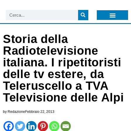
LISTA NEWSLETTER E CIRCOLARI SIT
ARCHIVIO S.I.T.
Storia della
Radiotelevisione
italiana. I ripetitoristi
delle tv estere, da
Teleruscello a TVA
Televisione delle Alpi
by
Redazione
Febbraio 22, 2013