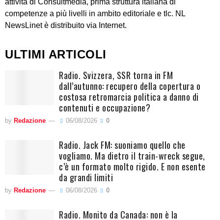
attività di Consultmedia, prima struttura italiana di
competenze a più livelli in ambito editoriale e tlc. NL
NewsLinet è distribuito via Internet.
ULTIMI ARTICOLI
Radio. Svizzera, SSR torna in FM
dall’autunno: recupero della copertura o
costosa retromarcia politica a danno di
contenuti e occupazione?
by
Redazione
06/08/2026
0
Radio. Jack FM: suoniamo quello che
vogliamo. Ma dietro il train-wreck segue,
c’è un formato molto rigido. E non esente
da grandi limiti
by
Redazione
06/08/2026
0
Radio. Monito da Canada: non è la