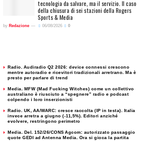
tecnologia da salvare, ma il servizio. Il caso
della chiusura di sei stazioni della Rogers
Sports & Media
by
Redazione
06/08/2026
0
Radio. Audiradio Q2 2026: device connessi crescono
mentre autoradio e ricevitori tradizionali arretrano. Ma è
presto per parlare di trend
Media. MFW (Mad Fucking Witches) come un collettivo
australiano è riusciuto a “spegnere” radio e podcast
colpendo i loro inserzionisti
Radio. UK, AA/WARC: cresce raccolta (IP in testa). Italia
invece arretra a giugno (-11,5%). Editori anziché
evolvere, restringono perimetro
Media. Del. 152/26/CONS Agcom: autorizzato passaggio
quote GEDI ad Antenna Media. Ora si gioca la partita