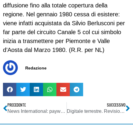
diffusione fino alla totale copertura della
regione. Nel gennaio 1980 cessa di esistere:
viene infatti acquistata da Silvio Berlusconi per
far parte del circuito Canale 5 col cui simbolo
inizia a trasmettere per Piemonte e Valle
d’Aosta dal Marzo 1980. (R.R. per NL)
Redazione
PRECEDENTE
SUCCESSIVO
News International: paywall in arrivo per il Times. L’ansia cresce
Digitale terrestre. Revisione Piano assegnazione frequenze. Slitta a settimana prossima esame Agcom. Sul tavolo anche mux consortili e divieto spreco risorse