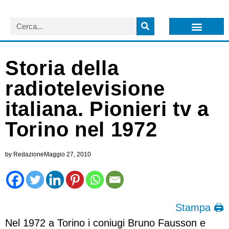
LISTA NEWSLETTER E CIRCOLARI SIT
ARCHIVIO S.I.T.
Storia della
radiotelevisione
italiana. Pionieri tv a
Torino nel 1972
by
Redazione
Maggio 27, 2010
Stampa 🖨
Nel 1972 a Torino i coniugi Bruno Fausson e