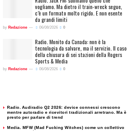
Radio. Jack FM: suoniamo quello che
vogliamo. Ma dietro il train-wreck segue,
c’è un formato molto rigido. E non esente
da grandi limiti
by
Redazione
06/08/2026
0
Radio. Monito da Canada: non è la
tecnologia da salvare, ma il servizio. Il caso
della chiusura di sei stazioni della Rogers
Sports & Media
by
Redazione
06/08/2026
0
Radio. Audiradio Q2 2026: device connessi crescono
mentre autoradio e ricevitori tradizionali arretrano. Ma è
presto per parlare di trend
Media. MFW (Mad Fucking Witches) come un collettivo