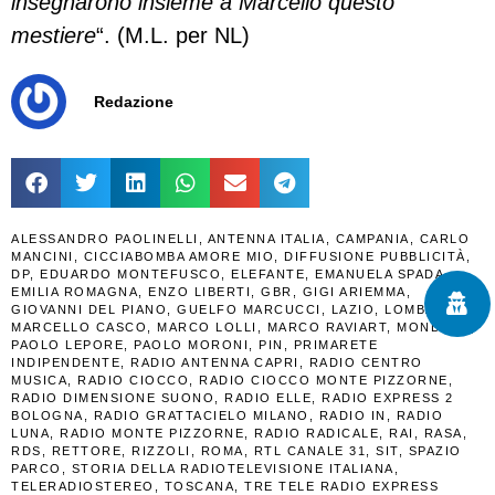
insegnarono insieme a Marcello questo
mestiere
“. (M.L. per NL)
Redazione
ALESSANDRO PAOLINELLI
,
ANTENNA ITALIA
,
CAMPANIA
,
CARLO
MANCINI
,
CICCIABOMBA AMORE MIO
,
DIFFUSIONE PUBBLICITÀ
,
DP
,
EDUARDO MONTEFUSCO
,
ELEFANTE
,
EMANUELA SPADA
,
EMILIA ROMAGNA
,
ENZO LIBERTI
,
GBR
,
GIGI ARIEMMA
,
GIOVANNI DEL PIANO
,
GUELFO MARCUCCI
,
LAZIO
,
LOMBARDIA
,
MARCELLO CASCO
,
MARCO LOLLI
,
MARCO RAVIART
,
MONDAINI
,
PAOLO LEPORE
,
PAOLO MORONI
,
PIN
,
PRIMARETE
INDIPENDENTE
,
RADIO ANTENNA CAPRI
,
RADIO CENTRO
MUSICA
,
RADIO CIOCCO
,
RADIO CIOCCO MONTE PIZZORNE
,
RADIO DIMENSIONE SUONO
,
RADIO ELLE
,
RADIO EXPRESS 2
BOLOGNA
,
RADIO GRATTACIELO MILANO
,
RADIO IN
,
RADIO
LUNA
,
RADIO MONTE PIZZORNE
,
RADIO RADICALE
,
RAI
,
RASA
,
RDS
,
RETTORE
,
RIZZOLI
,
ROMA
,
RTL CANALE 31
,
SIT
,
SPAZIO
PARCO
,
STORIA DELLA RADIOTELEVISIONE ITALIANA
,
TELERADIOSTEREO
,
TOSCANA
,
TRE TELE RADIO EXPRESS