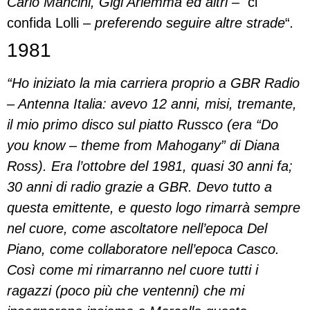
Carlo Mancini, Gigi Ariemma ed altri –
ci
confida Lolli –
preferendo seguire altre strade
“
.
1981
“Ho iniziato la mia carriera proprio a GBR Radio
– Antenna Italia: avevo 12 anni, misi, tremante,
il mio primo disco sul piatto Russco (era “Do
you know – theme from Mahogany” di Diana
Ross). Era l’ottobre del 1981, quasi 30 anni fa;
30 anni di radio grazie a GBR. Devo tutto a
questa emittente, e questo logo rimarrà sempre
nel cuore, come ascoltatore nell’epoca Del
Piano, come collaboratore nell’epoca Casco.
Così come mi rimarranno nel cuore tutti i
ragazzi (poco più che ventenni) che mi