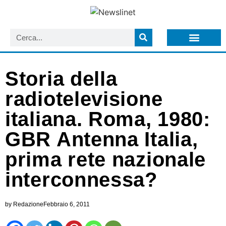
LISTA NEWSLETTER E CIRCOLARI SIT
ARCHIVIO S.I.T.
Storia della
radiotelevisione
italiana. Roma, 1980:
GBR Antenna Italia,
prima rete nazionale
interconnessa?
by
Redazione
Febbraio 6, 2011