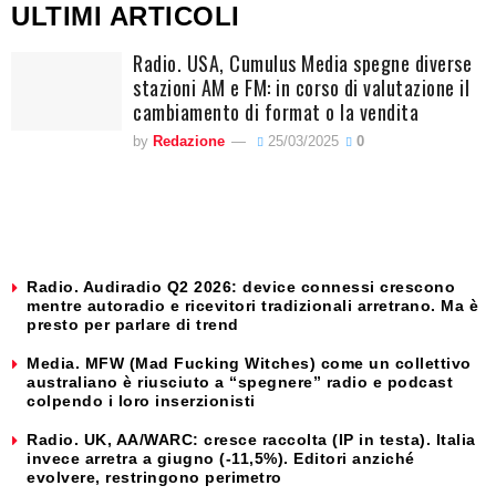
ULTIMI ARTICOLI
Radio. USA, Cumulus Media spegne diverse
stazioni AM e FM: in corso di valutazione il
cambiamento di format o la vendita
by
Redazione
25/03/2025
0
Radio. Audiradio Q2 2026: device connessi crescono
mentre autoradio e ricevitori tradizionali arretrano. Ma è
presto per parlare di trend
Media. MFW (Mad Fucking Witches) come un collettivo
australiano è riusciuto a “spegnere” radio e podcast
colpendo i loro inserzionisti
Radio. UK, AA/WARC: cresce raccolta (IP in testa). Italia
invece arretra a giugno (-11,5%). Editori anziché
evolvere, restringono perimetro