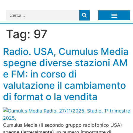
LISTA NEWSLETTER E CIRCOLARI SIT
ARCHIVIO S.I.T.
Tag:
97
Radio. USA, Cumulus Media
spegne diverse stazioni AM
e FM: in corso di
valutazione il cambiamento
di format o la vendita
Cumulus Media (il secondo gruppo radiofonico USA)
spegne (letteralmente) un numero importante di