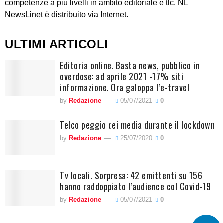
competenze a più livelli in ambito editoriale e tlc. NL
NewsLinet è distribuito via Internet.
ULTIMI ARTICOLI
Editoria online. Basta news, pubblico in
overdose: ad aprile 2021 -17% siti
informazione. Ora galoppa l’e-travel
by
Redazione
05/07/2021
0
Telco peggio dei media durante il lockdown
by
Redazione
25/07/2020
0
Tv locali. Sorpresa: 42 emittenti su 156
hanno raddoppiato l’audience col Covid-19
by
Redazione
05/07/2021
0