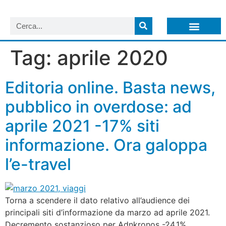
LISTA NEWSLETTER E CIRCOLARI SIT
ARCHIVIO S.I.T.
Tag:
aprile 2020
Editoria online. Basta news,
pubblico in overdose: ad
aprile 2021 -17% siti
informazione. Ora galoppa
l’e-travel
Torna a scendere il dato relativo all’audience dei
principali siti d’informazione da marzo ad aprile 2021.
Decremento sostanzioso per Adnkronos -24,1%,