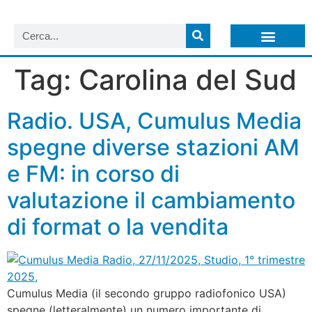
LISTA NEWSLETTER E CIRCOLARI SIT
ARCHIVIO S.I.T.
Tag:
Carolina del Sud
Radio. USA, Cumulus Media
spegne diverse stazioni AM
e FM: in corso di
valutazione il cambiamento
di format o la vendita
Cumulus Media (il secondo gruppo radiofonico USA)
spegne (letteralmente) un numero importante di