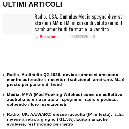
ULTIMI ARTICOLI
Radio. USA, Cumulus Media spegne diverse
stazioni AM e FM: in corso di valutazione il
cambiamento di format o la vendita
by
Redazione
25/03/2025
0
Radio. Audiradio Q2 2026: device connessi crescono
mentre autoradio e ricevitori tradizionali arretrano. Ma è
presto per parlare di trend
Media. MFW (Mad Fucking Witches) come un collettivo
australiano è riusciuto a “spegnere” radio e podcast
colpendo i loro inserzionisti
Radio. UK, AA/WARC: cresce raccolta (IP in testa). Italia
invece arretra a giugno (-11,5%). Editori anziché
evolvere, restringono perimetro