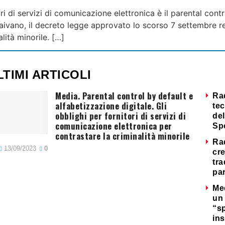
ori di servizi di comunicazione elettronica è il parental con
o Caivano, il decreto legge approvato lo scorso 7 settembre r
lità minorile. […]
LTIMI ARTICOLI
Media. Parental control by default e
Ra
alfabetizzazione digitale. Gli
tec
obblighi per fornitori di servizi di
del
comunicazione elettronica per
Sp
contrastare la criminalità minorile
Ra
13/09/2023
0
cre
tra
par
Me
un 
“s
ins