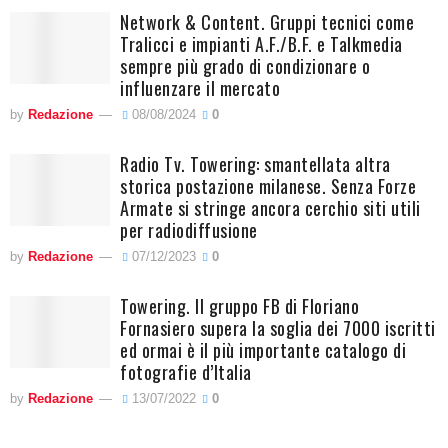
Network & Content. Gruppi tecnici come
Tralicci e impianti A.F./B.F. e Talkmedia
sempre più grado di condizionare o
influenzare il mercato
by
Redazione
08/08/2024
0
Radio Tv. Towering: smantellata altra
storica postazione milanese. Senza Forze
Armate si stringe ancora cerchio siti utili
per radiodiffusione
by
Redazione
07/12/2023
0
Towering. Il gruppo FB di Floriano
Fornasiero supera la soglia dei 7000 iscritti
ed ormai è il più importante catalogo di
fotografie d’Italia
by
Redazione
13/07/2022
0