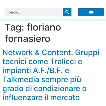
LISTA NEWSLETTER E CIRCOLARI SIT
ARCHIVIO S.I.T.
Tag:
floriano
fornasiero
Network & Content. Gruppi
tecnici come Tralicci e
impianti A.F./B.F. e
Talkmedia sempre più
grado di condizionare o
influenzare il mercato