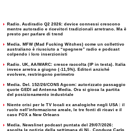
Radio. Audiradio Q2 2026: device connessi crescono
mentre autoradio e ricevitori tradizionali arretrano. Ma è
presto per parlare di trend
Media. MFW (Mad Fucking Witches) come un collettivo
australiano è riusciuto a “spegnere” radio e podcast
colpendo i loro inserzionisti
Radio. UK, AA/WARC: cresce raccolta (IP in testa). Italia
invece arretra a giugno (-11,5%). Editori anziché
evolvere, restringono perimetro
Media. Del. 152/26/CONS Agcom: autorizzato passaggio
quote GEDI ad Antenna Media. Ora si gioca la partita
del posizionamento industriale
Niente crisi per le TV locali ex analogiche negli USA : il
ruolo nell’informazione areale, le tre fonti di ricavi e il
caso FOX a New Orleans
Media. Newslinet podcast puntata del 29/07/2026:
ascolta le notizie della settimana di NL. Conduce Carlo