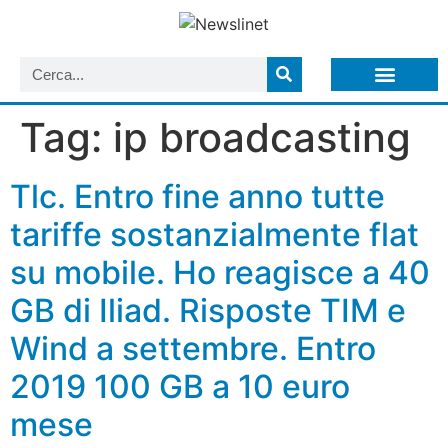
LISTA NEWSLETTER E CIRCOLARI SIT
ARCHIVIO S.I.T.
Tag:
ip broadcasting
Tlc. Entro fine anno tutte
tariffe sostanzialmente flat
su mobile. Ho reagisce a 40
GB di Iliad. Risposte TIM e
Wind a settembre. Entro
2019 100 GB a 10 euro
mese