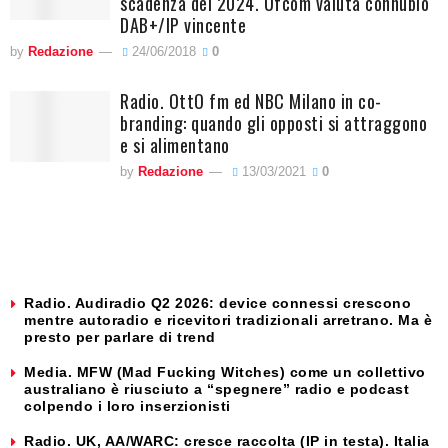
scadenza del 2024. Ufcom valuta connubio
DAB+/IP vincente
by
Redazione
24/06/2018
0
Radio. OttO fm ed NBC Milano in co-
branding: quando gli opposti si attraggono
e si alimentano
by
Redazione
13/03/2021
0
Radio. Audiradio Q2 2026: device connessi crescono
mentre autoradio e ricevitori tradizionali arretrano. Ma è
presto per parlare di trend
Media. MFW (Mad Fucking Witches) come un collettivo
australiano è riusciuto a “spegnere” radio e podcast
colpendo i loro inserzionisti
Radio. UK, AA/WARC: cresce raccolta (IP in testa). Italia