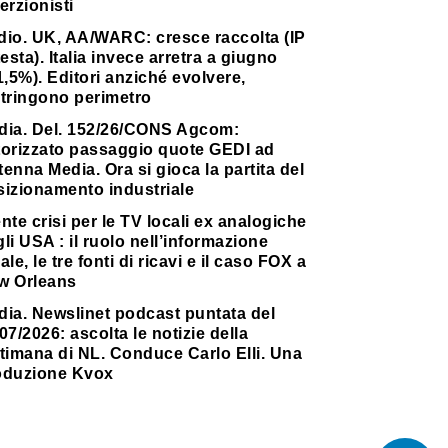
erzionisti
dio. UK, AA/WARC: cresce raccolta (IP
testa). Italia invece arretra a giugno
1,5%). Editori anziché evolvere,
stringono perimetro
dia. Del. 152/26/CONS Agcom:
torizzato passaggio quote GEDI ad
enna Media. Ora si gioca la partita del
sizionamento industriale
nte crisi per le TV locali ex analogiche
li USA : il ruolo nell’informazione
ale, le tre fonti di ricavi e il caso FOX a
w Orleans
dia. Newslinet podcast puntata del
07/2026: ascolta le notizie della
timana di NL. Conduce Carlo Elli. Una
oduzione Kvox