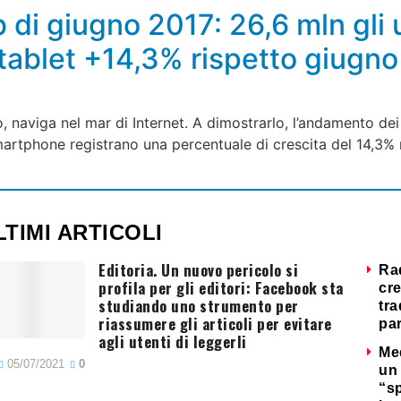
b di giugno 2017: 26,6 mln gli
tablet +14,3% rispetto giugn
, naviga nel mar di Internet. A dimostrarlo, l’andamento dei
smartphone registrano una percentuale di crescita del 14,3
LTIMI ARTICOLI
Editoria. Un nuovo pericolo si
Ra
profila per gli editori: Facebook sta
cre
studiando uno strumento per
tra
riassumere gli articoli per evitare
par
agli utenti di leggerli
Me
05/07/2021
0
un 
“s