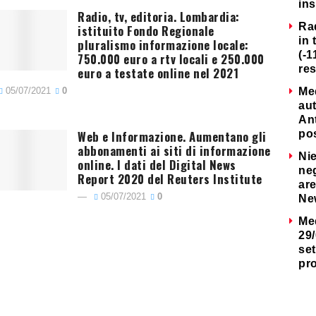
ins
Radio, tv, editoria. Lombardia:
Ra
istituito Fondo Regionale
in 
pluralismo informazione locale:
(-1
750.000 euro a rtv locali e 250.000
re
euro a testate online nel 2021
05/07/2021
0
Me
au
Ant
Web e Informazione. Aumentano gli
po
abbonamenti ai siti di informazione
Nie
online. I dati del Digital News
neg
Report 2020 del Reuters Institute
are
05/07/2021
0
Ne
Me
29/
set
pr