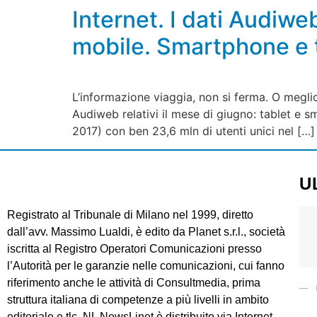
Internet. I dati Audiwe
mobile. Smartphone e 
L’informazione viaggia, non si ferma. O meglio
Audiweb relativi il mese di giugno: tablet e 
2017) con ben 23,6 mln di utenti unici nel […]
U
Registrato al Tribunale di Milano nel 1999, diretto
dall’avv. Massimo Lualdi, è edito da Planet s.r.l., società
iscritta al Registro Operatori Comunicazioni presso
l’Autorità per le garanzie nelle comunicazioni, cui fanno
riferimento anche le attività di Consultmedia, prima
struttura italiana di competenze a più livelli in ambito
editoriale e tlc. NL NewsLinet è distribuito via Internet.