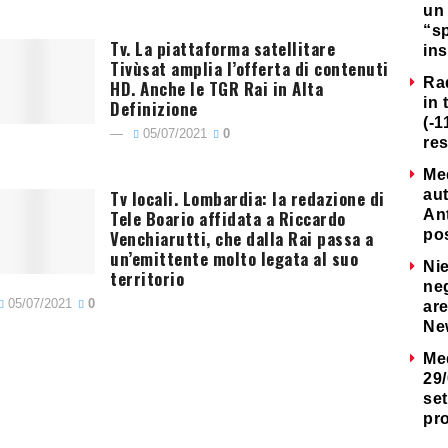
un 
“s
Tv. La piattaforma satellitare
ins
Tivùsat amplia l’offerta di contenuti
Ra
HD. Anche le TGR Rai in Alta
in 
Definizione
(-1
05/07/2021
0
re
Me
Tv locali. Lombardia: la redazione di
au
Tele Boario affidata a Riccardo
Ant
Venchiarutti, che dalla Rai passa a
po
un’emittente molto legata al suo
Nie
territorio
neg
05/07/2021
0
are
Ne
Me
29/
set
pr