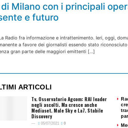
i Milano con i principali opera
sente e futuro
La Radio fra informazione e intrattenimento. Ieri, oggi, dom
manente a favore dei giornalisti essendo stato riconosciuto i
senza gran parte delle maggiori emittenti […]
LTIMI ARTICOLI
Tv. Osservatorio Agcom: RAI leader
Ra
negli ascolti. Ma cresce anche
cre
Mediaset. Male Sky e La7. Stabile
tra
Discovery
par
05/07/2021
0
Me