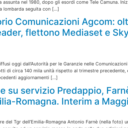
ta assunta nel 1980, dopo gli esordi come Tele Camuna. Inizi
area lombarda seguita con […]
rio Comunicazioni Agcom: olt
leader, flettono Mediaset e Sk
diffusi oggi dall’Autorità per le Garanzie nelle Comunicazi
dotti di circa 140 mila unità rispetto al trimestre precedente
ecedenti aggiornamenti […]
e su servizio Predappio, Farn
lia-Romagna. Interim a Maggi
re del Tgr dell’Emilia-Romagna Antonio Farnè (nella foto) u