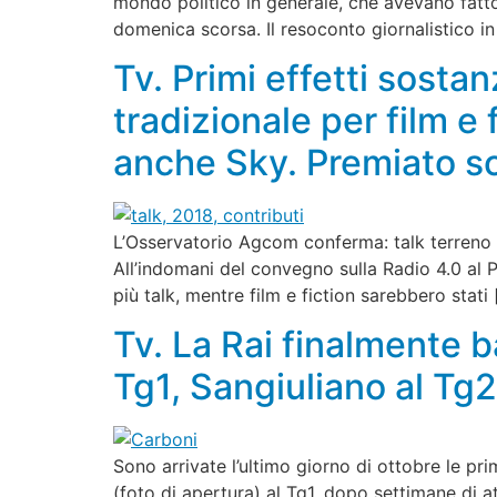
mondo politico in generale, che avevano fatto 
domenica scorsa. Il resoconto giornalistico in
Tv. Primi effetti sostan
tradizionale per film e
anche Sky. Premiato so
L’Osservatorio Agcom conferma: talk terreno fe
All’indomani del convegno sulla Radio 4.0 al P
più talk, mentre film e fiction sarebbero stati
Tv. La Rai finalmente b
Tg1, Sangiuliano al Tg2
Sono arrivate l’ultimo giorno di ottobre le pr
(foto di apertura) al Tg1, dopo settimane di at