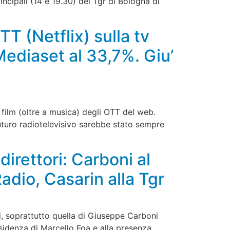
ncipali (14 e 19.30) del Tgr di Bologna di
TT (Netflix) sulla tv
Mediaset al 33,7%. Giu’
 film (oltre a musica) degli OTT del web.
futuro radiotelevisivo sarebbe stato sempre
direttori: Carboni al
Radio, Casarin alla Tgr
ai, soprattutto quella di Giuseppe Carboni
residenza di Marcello Foa e alla presenza