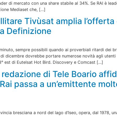
eader di mercato con una share stabile al 34%. Se RAI è lea
zione Mediaset che, […]
litare Tivùsat amplia l’offerta
ta Definizione
minuto, sempre possibili quando ai proverbiali ritardi dei 
 di dicembre dovrebbe portare numerose novità agli utenti d
13° est di Eutelsat Hot Bird. Discovery e Comcast […]
a redazione di Tele Boario affi
 Rai passa a un’emittente molt
incia bresciana a nord del lago d’Iseo, opera, dal 1978, una 