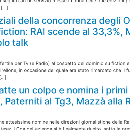
seguito ad un servizio messo in onda nelle due edizioni pri
 […]
ziali della concorrenza degli O
 fiction: RAI scende al 33,3%, 
lo talk
rtile per Tv (e Radio) al cospetto del dominio su fiction e
irellone, in occasione del quale era stato rimarcato che il 
 […]
atte un colpo e nomina i primi 
, Paterniti al Tg3, Mazzà alla 
ime attesissime nomine nelle direzioni giornalistiche della R
tesa: il Cda dell’azienda si è finalmente riunito, sotto la p