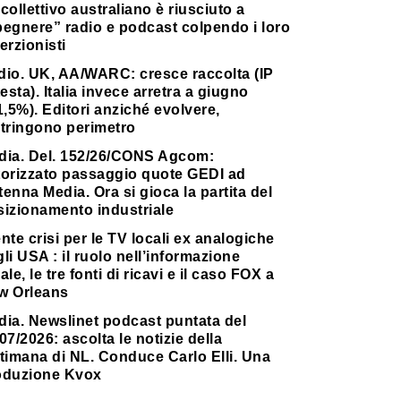
collettivo australiano è riusciuto a
pegnere” radio e podcast colpendo i loro
erzionisti
dio. UK, AA/WARC: cresce raccolta (IP
testa). Italia invece arretra a giugno
1,5%). Editori anziché evolvere,
stringono perimetro
dia. Del. 152/26/CONS Agcom:
torizzato passaggio quote GEDI ad
enna Media. Ora si gioca la partita del
sizionamento industriale
nte crisi per le TV locali ex analogiche
li USA : il ruolo nell’informazione
ale, le tre fonti di ricavi e il caso FOX a
w Orleans
dia. Newslinet podcast puntata del
07/2026: ascolta le notizie della
timana di NL. Conduce Carlo Elli. Una
oduzione Kvox