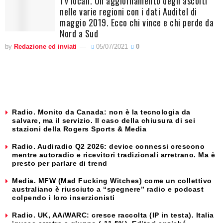
Tv locali. Un aggiornamento degli ascolti
nelle varie regioni con i dati Auditel di
maggio 2019. Ecco chi vince e chi perde da
Nord a Sud
by
Redazione ed inviati
05/07/2021
0
Radio. Monito da Canada: non è la tecnologia da
salvare, ma il servizio. Il caso della chiusura di sei
stazioni della Rogers Sports & Media
Radio. Audiradio Q2 2026: device connessi crescono
mentre autoradio e ricevitori tradizionali arretrano. Ma è
presto per parlare di trend
Media. MFW (Mad Fucking Witches) come un collettivo
australiano è riusciuto a “spegnere” radio e podcast
colpendo i loro inserzionisti
Radio. UK, AA/WARC: cresce raccolta (IP in testa). Italia