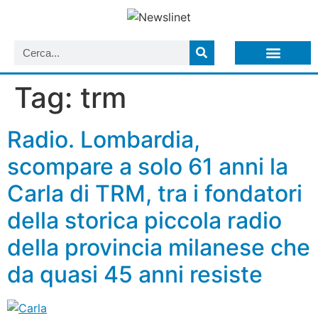
LISTA NEWSLETTER E CIRCOLARI SIT
ARCHIVIO S.I.T.
Tag:
trm
Radio. Lombardia,
scompare a solo 61 anni la
Carla di TRM, tra i fondatori
della storica piccola radio
della provincia milanese che
da quasi 45 anni resiste