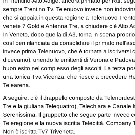
In Trentino-Alto Adige, ancora primato per Rttr, seg
sempre Trentino Tv. Telenuovo invece non indovina 
che si appaia in questa regione a Telenuovo Trento 
venete 7 Gold e Antenna Tre, a chiudere c’è Alto A
In Veneto, dopo quella di A3, torna in scena proprio
così ben rilanciata da consolidare il primato nell’a
invece prima Telenuovo, che è tornata a iscriversi
dicevamo), unendo le emittenti di Verona e Padov
buon esito nel complesso degli ascolti. La terza p
una tonica Tva Vicenza, che riesce a precedere Re
Telearena.
A seguire, c’è il drappello composto da Telenorde
Tre e la giuliana Telequattro), Telechiara e Canale I
Serenissima. Il gruppetto che segue parte invece
Teleregione e la nuova iscritta Telecittà. Company 
Non è iscritta Tv7 Triveneta.