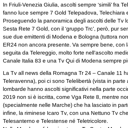
In Friuli-Venezia Giulia, ascolti sempre ‘simili’ fra Te
fanno luce sempre 7 Gold Telepadova, Telechiara 
Proseguendo la panoramica degli ascolti delle Tv l
Sesta Rete 7 Gold, con il ‘gruppo Trc’, però, pur s
sue due emittenti di Modena e Bologna (tuttora non i
ER24 non ancora presente. Va sempre bene, con la
seguita da Telereggio, molto forte nell’ascolto med
Canale Italia 83 e una Tv Qui di Modena sempre più
La Tv all news della Romagna Tr 24 – Canale 11 ha 
Teleravenna), poi ci sono Telelibertà (vista in par
lombarde hanno ascolti significativi nella parte oc
2019 non si è iscritta, come Vga Rete 8, mentre no
(specialmente nelle Marche) che ha lasciato in parte
infine, la riminese Icaro Tv, con una Nettuno Tv che
Telesanterno e Telestense né Teletricolore.