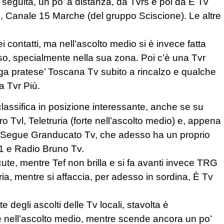
seguita, un po’ a distanza, da Tvrs e poi da È Tv
, Canale 15 Marche (del gruppo Sciscione). Le altre
 contatti, ma nell’ascolto medio si è invece fatta
so, specialmente nella sua zona. Poi c’è una Tvr
lega pratese’ Toscana Tv subito a rincalzo e qualche
a Tvr Più.
in classifica in posizione interessante, anche se su
ero Tvl, Teletruria (forte nell’ascolto medio) e, appena
3. Segue Granducato Tv, che adesso ha un proprio
Tv1 e Radio Bruno Tv.
cute, mentre Tef non brilla e si fa avanti invece TRG
a, mentre si affaccia, per adesso in sordina, È Tv
degli ascolti delle Tv locali, stavolta è
e nell’ascolto medio, mentre scende ancora un po’