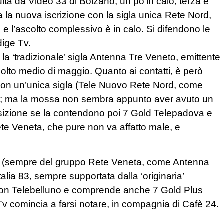
uita da Video 33 di Bolzano, un po’in calo; terza è
la nuova iscrizione con la sigla unica Rete Nord,
e l’ascolto complessivo è in calo. Si difendono le
dige Tv.
 la ‘tradizionale’ sigla Antenna Tre Veneto, emittente
scolto medio di maggio. Quanto ai contatti, è però
 con un’unica sigla (Tele Nuovo Rete Nord, come
a; ma la mossa non sembra appunto aver avuto un
osizione se la contendono poi 7 Gold Telepadova e
te Veneta, che pure non va affatto male, e
st (sempre del gruppo Rete Veneta, come Antenna
talia 83, sempre supportata dalla ‘originaria’
 con Telebelluno e comprende anche 7 Gold Plus
Tv comincia a farsi notare, in compagnia di Cafè 24.