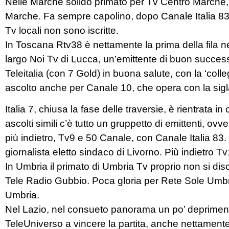
Nelle Marche solido primato per Tv Centro Marche, 
Marche. Fa sempre capolino, dopo Canale Italia 83
Tv locali non sono iscritte.
In Toscana Rtv38 è nettamente la prima della fila nei
largo Noi Tv di Lucca, un’emittente di buon succes
Teleitalia (con 7 Gold) in buona salute, con la ‘col
ascolto anche per Canale 10, che opera con la sigl
Italia 7, chiusa la fase delle traversie, è rientrata 
ascolti simili c’è tutto un gruppetto di emittenti, ovv
più indietro, Tv9 e 50 Canale, con Canale Italia 8
giornalista eletto sindaco di Livorno. Più indietro 
In Umbria il primato di Umbria Tv proprio non si dis
Tele Radio Gubbio. Poca gloria per Rete Sole Umbri
Umbria.
Nel Lazio, nel consueto panorama un po’ deprimente 
TeleUniverso a vincere la partita, anche nettament