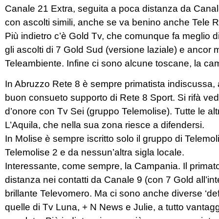
Canale 21 Extra, seguita a poca distanza da Canal
con ascolti simili, anche se va benino anche Tele 
Più indietro c’è Gold Tv, che comunque fa meglio d
gli ascolti di 7 Gold Sud (versione laziale) e ancor
Teleambiente. Infine ci sono alcune toscane, la ca
In Abruzzo Rete 8 è sempre primatista indiscussa, a
buon consueto supporto di Rete 8 Sport. Si rifà ved
d’onore con Tv Sei (gruppo Telemolise). Tutte le alt
L’Aquila, che nella sua zona riesce a difendersi.
In Molise è sempre iscritto solo il gruppo di Telem
Telemolise 2 e da nessun’altra sigla locale.
Interessante, come sempre, la Campania. Il primat
distanza nei contatti da Canale 9 (con 7 Gold all’in
brillante Televomero. Ma ci sono anche diverse ‘defe
quelle di Tv Luna, + N News e Julie, a tutto vantag