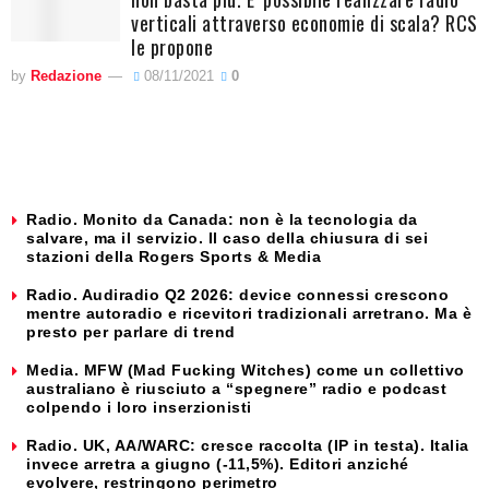
verticali attraverso economie di scala? RCS
le propone
by
Redazione
08/11/2021
0
Radio. Monito da Canada: non è la tecnologia da
salvare, ma il servizio. Il caso della chiusura di sei
stazioni della Rogers Sports & Media
Radio. Audiradio Q2 2026: device connessi crescono
mentre autoradio e ricevitori tradizionali arretrano. Ma è
presto per parlare di trend
Media. MFW (Mad Fucking Witches) come un collettivo
australiano è riusciuto a “spegnere” radio e podcast
colpendo i loro inserzionisti
Radio. UK, AA/WARC: cresce raccolta (IP in testa). Italia
invece arretra a giugno (-11,5%). Editori anziché
evolvere, restringono perimetro