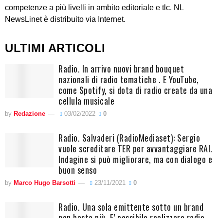
competenze a più livelli in ambito editoriale e tlc. NL
NewsLinet è distribuito via Internet.
ULTIMI ARTICOLI
Radio. In arrivo nuovi brand bouquet
nazionali di radio tematiche . E YouTube,
come Spotify, si dota di radio create da una
cellula musicale
by
Redazione
03/02/2022
0
Radio. Salvaderi (RadioMediaset): Sergio
vuole screditare TER per avvantaggiare RAI.
Indagine si può migliorare, ma con dialogo e
buon senso
by
Marco Hugo Barsotti
23/11/2021
0
Radio. Una sola emittente sotto un brand
non basta più. E’ possibile realizzare radio