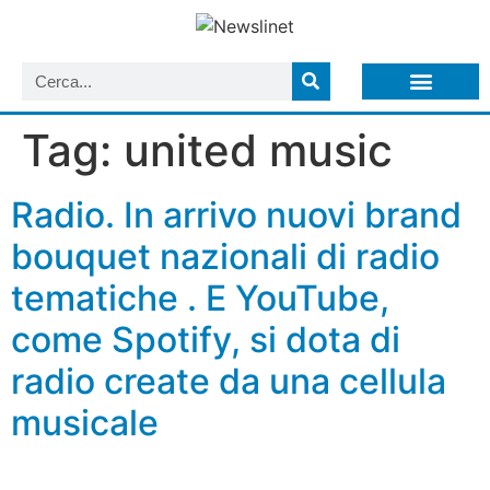
LISTA NEWSLETTER E CIRCOLARI SIT
ARCHIVIO S.I.T.
Tag:
united music
Radio. In arrivo nuovi brand
bouquet nazionali di radio
tematiche . E YouTube,
come Spotify, si dota di
radio create da una cellula
musicale