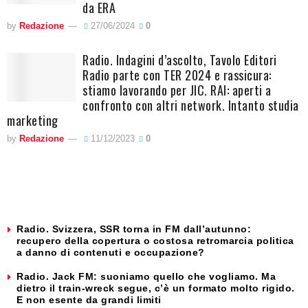
da ERA
by
Redazione
27/06/2024
0
Radio. Indagini d’ascolto, Tavolo Editori
Radio parte con TER 2024 e rassicura:
stiamo lavorando per JIC. RAI: aperti a
confronto con altri network. Intanto studia
marketing
by
Redazione
11/12/2023
0
Radio. Svizzera, SSR torna in FM dall’autunno:
recupero della copertura o costosa retromarcia politica
a danno di contenuti e occupazione?
Radio. Jack FM: suoniamo quello che vogliamo. Ma
dietro il train-wreck segue, c’è un formato molto rigido.
E non esente da grandi limiti