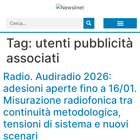
LISTA NEWSLETTER E CIRCOLARI SIT
ARCHIVIO S.I.T.
Tag:
utenti pubblicità
associati
Radio. Audiradio 2026:
adesioni aperte fino a 16/01.
Misurazione radiofonica tra
continuità metodologica,
tensioni di sistema e nuovi
scenari