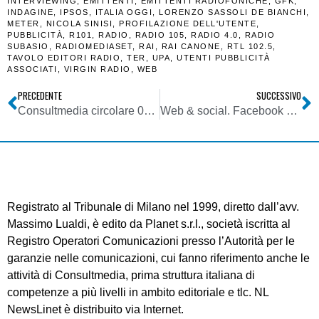
INTERVIEWING
,
EMITTENTI
,
EMITTENTI RADIOFONICHE
,
GFK
,
INDAGINE
,
IPSOS
,
ITALIA OGGI
,
LORENZO SASSOLI DE BIANCHI
,
METER
,
NICOLA SINISI
,
PROFILAZIONE DELL'UTENTE
,
PUBBLICITÀ
,
R101
,
RADIO
,
RADIO 105
,
RADIO 4.0
,
RADIO
SUBASIO
,
RADIOMEDIASET
,
RAI
,
RAI CANONE
,
RTL 102.5
,
TAVOLO EDITORI RADIO
,
TER
,
UPA
,
UTENTI PUBBLICITÀ
ASSOCIATI
,
VIRGIN RADIO
,
WEB
PRECEDENTE
SUCCESSIVO
Consultmedia circolare 07032018 contributo Agcom 2018 ex delibera 60-18-CONS
Web & social. Facebook sdogana definitivamente il riconoscimento facciale
Registrato al Tribunale di Milano nel 1999, diretto dall’avv.
Massimo Lualdi, è edito da Planet s.r.l., società iscritta al
Registro Operatori Comunicazioni presso l’Autorità per le
garanzie nelle comunicazioni, cui fanno riferimento anche le
attività di Consultmedia, prima struttura italiana di
competenze a più livelli in ambito editoriale e tlc. NL
NewsLinet è distribuito via Internet.