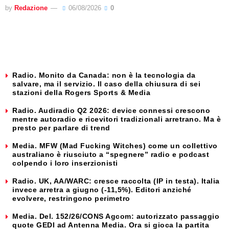
by
Redazione
06/08/2026
0
Radio. Monito da Canada: non è la tecnologia da
salvare, ma il servizio. Il caso della chiusura di sei
stazioni della Rogers Sports & Media
Radio. Audiradio Q2 2026: device connessi crescono
mentre autoradio e ricevitori tradizionali arretrano. Ma è
presto per parlare di trend
Media. MFW (Mad Fucking Witches) come un collettivo
australiano è riusciuto a “spegnere” radio e podcast
colpendo i loro inserzionisti
Radio. UK, AA/WARC: cresce raccolta (IP in testa). Italia
invece arretra a giugno (-11,5%). Editori anziché
evolvere, restringono perimetro
Media. Del. 152/26/CONS Agcom: autorizzato passaggio
quote GEDI ad Antenna Media. Ora si gioca la partita