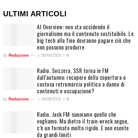
ULTIMI ARTICOLI
AI Overview: non sta uccidendo il
giornalismo ma il contenuto sostituibile. Le
big tech alla fine dovranno pagare ciò che
non possono produrre
by
Redazione
08/08/2026
0
Radio. Svizzera, SSR torna in FM
dall’autunno: recupero della copertura o
costosa retromarcia politica a danno di
contenuti e occupazione?
by
Redazione
06/08/2026
0
Radio. Jack FM: suoniamo quello che
vogliamo. Ma dietro il train-wreck segue,
c’è un formato molto rigido. E non esente
da grandi limiti