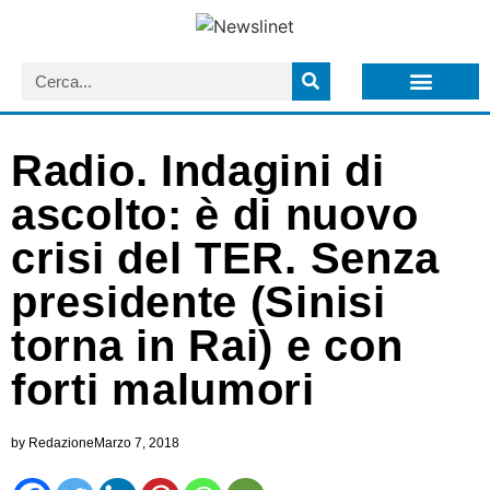
LISTA NEWSLETTER E CIRCOLARI SIT
ARCHIVIO S.I.T.
Radio. Indagini di
ascolto: è di nuovo
crisi del TER. Senza
presidente (Sinisi
torna in Rai) e con
forti malumori
by
Redazione
Marzo 7, 2018