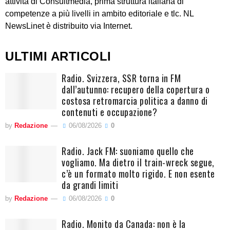
attività di Consultmedia, prima struttura italiana di
competenze a più livelli in ambito editoriale e tlc. NL
NewsLinet è distribuito via Internet.
ULTIMI ARTICOLI
Radio. Svizzera, SSR torna in FM
dall’autunno: recupero della copertura o
costosa retromarcia politica a danno di
contenuti e occupazione?
by
Redazione
06/08/2026
0
Radio. Jack FM: suoniamo quello che
vogliamo. Ma dietro il train-wreck segue,
c’è un formato molto rigido. E non esente
da grandi limiti
by
Redazione
06/08/2026
0
Radio. Monito da Canada: non è la