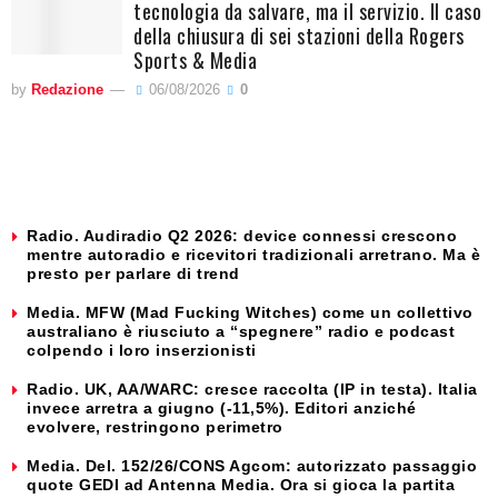
tecnologia da salvare, ma il servizio. Il caso
della chiusura di sei stazioni della Rogers
Sports & Media
by
Redazione
06/08/2026
0
Radio. Audiradio Q2 2026: device connessi crescono
mentre autoradio e ricevitori tradizionali arretrano. Ma è
presto per parlare di trend
Media. MFW (Mad Fucking Witches) come un collettivo
australiano è riusciuto a “spegnere” radio e podcast
colpendo i loro inserzionisti
Radio. UK, AA/WARC: cresce raccolta (IP in testa). Italia
invece arretra a giugno (-11,5%). Editori anziché
evolvere, restringono perimetro
Media. Del. 152/26/CONS Agcom: autorizzato passaggio
quote GEDI ad Antenna Media. Ora si gioca la partita