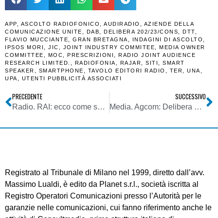
APP
,
ASCOLTO RADIOFONICO
,
AUDIRADIO
,
AZIENDE DELLA
COMUNICAZIONE UNITE
,
DAB
,
DELIBERA 202/23/CONS
,
DTT
,
FLAVIO MUCCIANTE
,
GRAN BRETAGNA
,
INDAGINI DI ASCOLTO
,
IPSOS MORI
,
JIC
,
JOINT INDUSTRY COMMITEE
,
MEDIA OWNER
COMMITTEE
,
MOC
,
PRESCRIZIONI
,
RADIO JOINT AUDIENCE
RESEARCH LIMITED.
,
RADIOFONIA
,
RAJAR
,
SITI
,
SMART
SPEAKER
,
SMARTPHONE
,
TAVOLO EDITORI RADIO
,
TER
,
UNA
,
UPA
,
UTENTI PUBBLICITÀ ASSOCIATI
PRECEDENTE
SUCCESSIVO
Radio. RAI: ecco come sarà la nuova indagine sull’ascolto radiofonico. Ma c’è molto di più di quello che Mucciante dichiara
Media. Agcom: Delibera n.194/23/CONS modifica procedure risoluzione controversie tra utenti ed operatori di comunicazioni elettroniche o FSMA
Registrato al Tribunale di Milano nel 1999, diretto dall’avv.
Massimo Lualdi, è edito da Planet s.r.l., società iscritta al
Registro Operatori Comunicazioni presso l’Autorità per le
garanzie nelle comunicazioni, cui fanno riferimento anche le