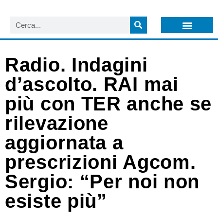
LISTA NEWSLETTER E CIRCOLARI SIT
ARCHIVIO S.I.T.
Radio. Indagini
d’ascolto. RAI mai
più con TER anche se
rilevazione
aggiornata a
prescrizioni Agcom.
Sergio: “Per noi non
esiste più”