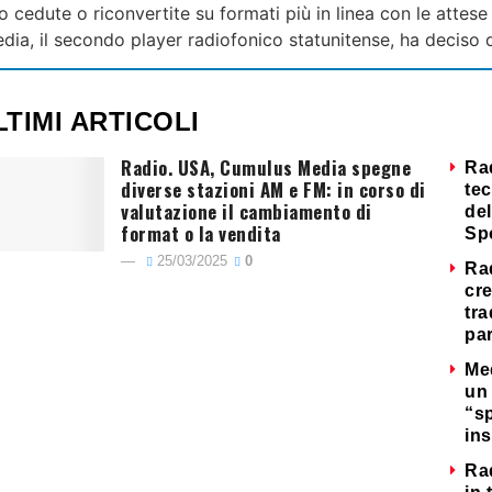
no cedute o riconvertite su formati più in linea con le attes
a, il secondo player radiofonico statunitense, ha deciso 
LTIMI ARTICOLI
Radio. USA, Cumulus Media spegne
Ra
diverse stazioni AM e FM: in corso di
tec
valutazione il cambiamento di
del
format o la vendita
Sp
25/03/2025
0
Ra
cre
tra
par
Me
un 
“s
ins
Ra