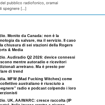
e del pubblico radiofonico, oramai
di spegnere […]
dio. Monito da Canada: non è la
nologia da salvare, ma il servizio. Il caso
la chiusura di sei stazioni della Rogers
orts & Media
dio. Audiradio Q2 2026: device connessi
scono mentre autoradio e ricevitori
dizionali arretrano. Ma è presto per
lare di trend
dia. MFW (Mad Fucking Witches) come
collettivo australiano è riusciuto a
pegnere” radio e podcast colpendo i loro
erzionisti
dio. UK, AA/WARC: cresce raccolta (IP