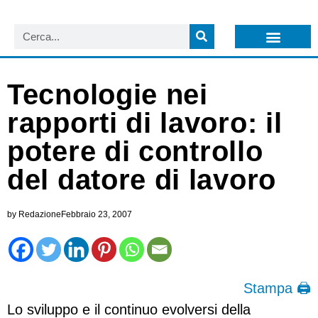
LISTA NEWSLETTER E CIRCOLARI SIT
ARCHIVIO S.I.T.
Tecnologie nei
rapporti di lavoro: il
potere di controllo
del datore di lavoro
by
Redazione
Febbraio 23, 2007
Stampa 🖨
Lo sviluppo e il continuo evolversi della