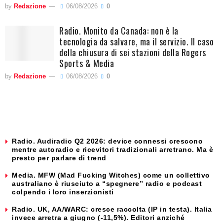
by
Redazione
06/08/2026
0
Radio. Monito da Canada: non è la
tecnologia da salvare, ma il servizio. Il caso
della chiusura di sei stazioni della Rogers
Sports & Media
by
Redazione
06/08/2026
0
Radio. Audiradio Q2 2026: device connessi crescono
mentre autoradio e ricevitori tradizionali arretrano. Ma è
presto per parlare di trend
Media. MFW (Mad Fucking Witches) come un collettivo
australiano è riusciuto a “spegnere” radio e podcast
colpendo i loro inserzionisti
Radio. UK, AA/WARC: cresce raccolta (IP in testa). Italia
invece arretra a giugno (-11,5%). Editori anziché