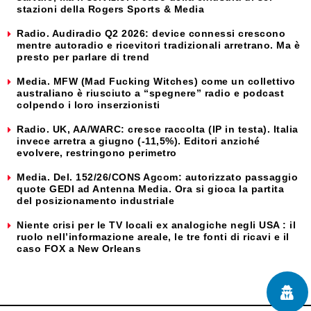
stazioni della Rogers Sports & Media
Radio. Audiradio Q2 2026: device connessi crescono
mentre autoradio e ricevitori tradizionali arretrano. Ma è
presto per parlare di trend
Media. MFW (Mad Fucking Witches) come un collettivo
australiano è riusciuto a “spegnere” radio e podcast
colpendo i loro inserzionisti
Radio. UK, AA/WARC: cresce raccolta (IP in testa). Italia
invece arretra a giugno (-11,5%). Editori anziché
evolvere, restringono perimetro
Media. Del. 152/26/CONS Agcom: autorizzato passaggio
quote GEDI ad Antenna Media. Ora si gioca la partita
del posizionamento industriale
Niente crisi per le TV locali ex analogiche negli USA : il
ruolo nell’informazione areale, le tre fonti di ricavi e il
caso FOX a New Orleans