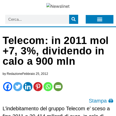
LISTA NEWSLETTER E CIRCOLARI SIT
ARCHIVIO S.I.T.
Telecom: in 2011 mol
+7, 3%, dividendo in
calo a 900 mln
by
Redazione
Febbraio 25, 2012
Stampa 🖨
L’indebitamento del gruppo Telecom e’ sceso a